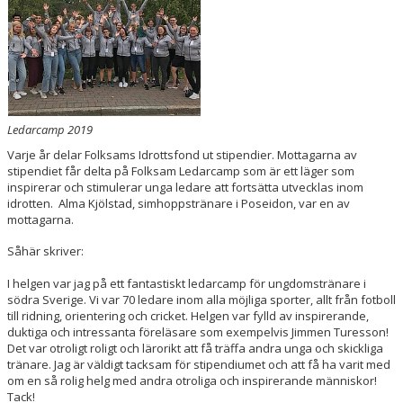
Ledarcamp 2019
Varje år delar Folksams Idrottsfond ut stipendier. Mottagarna av
stipendiet får delta på Folksam Ledarcamp som är ett läger som
inspirerar och stimulerar unga ledare att fortsätta utvecklas inom
idrotten. Alma Kjölstad, simhoppstränare i Poseidon, var en av
mottagarna.
Såhär skriver:
I helgen var jag på ett fantastiskt ledarcamp för ungdomstränare i
södra Sverige. Vi var 70 ledare inom alla möjliga sporter, allt från fotboll
till ridning, orientering och cricket. Helgen var fylld av inspirerande,
duktiga och intressanta föreläsare som exempelvis Jimmen Turesson!
Det var otroligt roligt och lärorikt att få träffa andra unga och skickliga
tränare. Jag är väldigt tacksam för stipendiumet och att få ha varit med
om en så rolig helg med andra otroliga och inspirerande människor!
Tack!