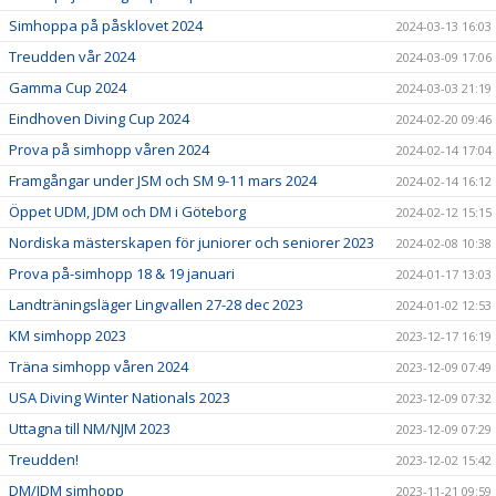
Simhoppa på påsklovet 2024
2024-03-13 16:03
Treudden vår 2024
2024-03-09 17:06
Gamma Cup 2024
2024-03-03 21:19
Eindhoven Diving Cup 2024
2024-02-20 09:46
Prova på simhopp våren 2024
2024-02-14 17:04
Framgångar under JSM och SM 9-11 mars 2024
2024-02-14 16:12
Öppet UDM, JDM och DM i Göteborg
2024-02-12 15:15
Nordiska mästerskapen för juniorer och seniorer 2023
2024-02-08 10:38
Prova på-simhopp 18 & 19 januari
2024-01-17 13:03
Landträningsläger Lingvallen 27-28 dec 2023
2024-01-02 12:53
KM simhopp 2023
2023-12-17 16:19
Träna simhopp våren 2024
2023-12-09 07:49
USA Diving Winter Nationals 2023
2023-12-09 07:32
Uttagna till NM/NJM 2023
2023-12-09 07:29
Treudden!
2023-12-02 15:42
DM/JDM simhopp
2023-11-21 09:59