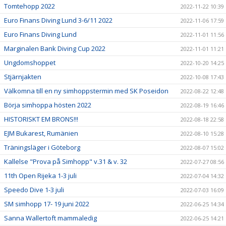
Tomtehopp 2022
2022-11-22 10:39
Euro Finans Diving Lund 3-6/11 2022
2022-11-06 17:59
Euro Finans Diving Lund
2022-11-01 11:56
Marginalen Bank Diving Cup 2022
2022-11-01 11:21
Ungdomshoppet
2022-10-20 14:25
Stjärnjakten
2022-10-08 17:43
Välkomna till en ny simhoppstermin med SK Poseidon
2022-08-22 12:48
Börja simhoppa hösten 2022
2022-08-19 16:46
HISTORISKT EM BRONS!!!
2022-08-18 22:58
EJM Bukarest, Rumänien
2022-08-10 15:28
Träningsläger i Göteborg
2022-08-07 15:02
Kallelse "Prova på Simhopp" v.31 & v. 32
2022-07-27 08:56
11th Open Rijeka 1-3 juli
2022-07-04 14:32
Speedo Dive 1-3 juli
2022-07-03 16:09
SM simhopp 17- 19 juni 2022
2022-06-25 14:34
Sanna Wallertoft mammaledig
2022-06-25 14:21