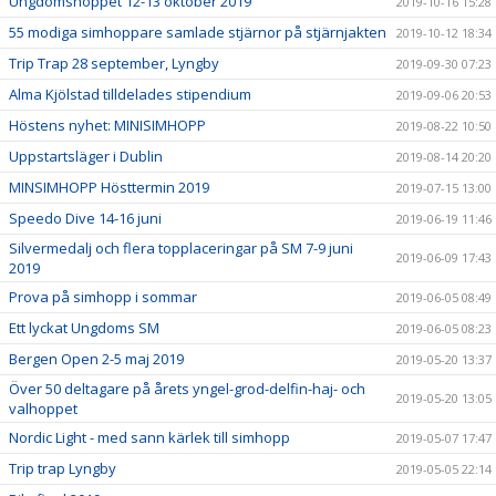
Ungdomshoppet 12-13 oktober 2019
2019-10-16 15:28
55 modiga simhoppare samlade stjärnor på stjärnjakten
2019-10-12 18:34
Trip Trap 28 september, Lyngby
2019-09-30 07:23
Alma Kjölstad tilldelades stipendium
2019-09-06 20:53
Höstens nyhet: MINISIMHOPP
2019-08-22 10:50
Uppstartsläger i Dublin
2019-08-14 20:20
MINSIMHOPP Hösttermin 2019
2019-07-15 13:00
Speedo Dive 14-16 juni
2019-06-19 11:46
Silvermedalj och flera topplaceringar på SM 7-9 juni
2019-06-09 17:43
2019
Prova på simhopp i sommar
2019-06-05 08:49
Ett lyckat Ungdoms SM
2019-06-05 08:23
Bergen Open 2-5 maj 2019
2019-05-20 13:37
Över 50 deltagare på årets yngel-grod-delfin-haj- och
2019-05-20 13:05
valhoppet
Nordic Light - med sann kärlek till simhopp
2019-05-07 17:47
Trip trap Lyngby
2019-05-05 22:14