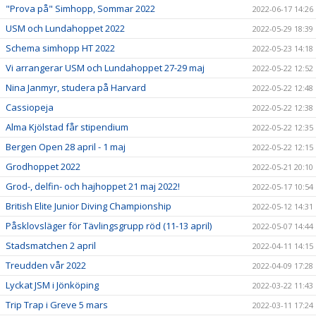
"Prova på" Simhopp, Sommar 2022
2022-06-17 14:26
USM och Lundahoppet 2022
2022-05-29 18:39
Schema simhopp HT 2022
2022-05-23 14:18
Vi arrangerar USM och Lundahoppet 27-29 maj
2022-05-22 12:52
Nina Janmyr, studera på Harvard
2022-05-22 12:48
Cassiopeja
2022-05-22 12:38
Alma Kjölstad får stipendium
2022-05-22 12:35
Bergen Open 28 april - 1 maj
2022-05-22 12:15
Grodhoppet 2022
2022-05-21 20:10
Grod-, delfin- och hajhoppet 21 maj 2022!
2022-05-17 10:54
British Elite Junior Diving Championship
2022-05-12 14:31
Påsklovsläger för Tävlingsgrupp röd (11-13 april)
2022-05-07 14:44
Stadsmatchen 2 april
2022-04-11 14:15
Treudden vår 2022
2022-04-09 17:28
Lyckat JSM i Jönköping
2022-03-22 11:43
Trip Trap i Greve 5 mars
2022-03-11 17:24