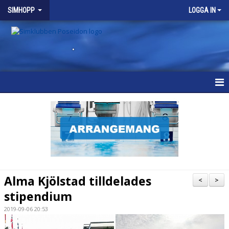
SIMHOPP
LOGGA IN
.
SIMHOPP
NYHETER
VÅRA GRUPPER
SCHEMA
Alma Kjölstad tilldelades
<
>
KALENDER
stipendium
2019-09-06 20:53
BRA ATT VETA