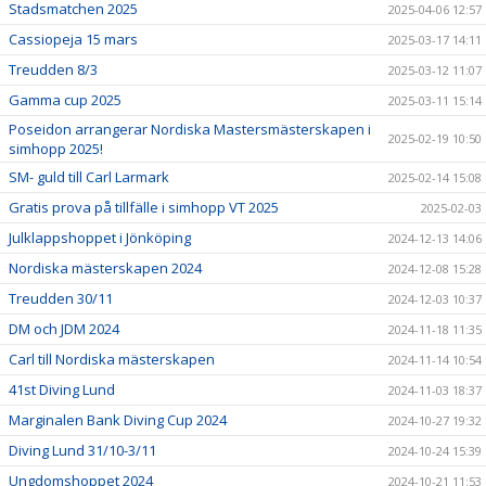
Stadsmatchen 2025
2025-04-06 12:57
Cassiopeja 15 mars
2025-03-17 14:11
Treudden 8/3
2025-03-12 11:07
Gamma cup 2025
2025-03-11 15:14
Poseidon arrangerar Nordiska Mastersmästerskapen i
2025-02-19 10:50
simhopp 2025!
SM- guld till Carl Larmark
2025-02-14 15:08
Gratis prova på tillfälle i simhopp VT 2025
2025-02-03
Julklappshoppet i Jönköping
2024-12-13 14:06
Nordiska mästerskapen 2024
2024-12-08 15:28
Treudden 30/11
2024-12-03 10:37
DM och JDM 2024
2024-11-18 11:35
Carl till Nordiska mästerskapen
2024-11-14 10:54
41st Diving Lund
2024-11-03 18:37
Marginalen Bank Diving Cup 2024
2024-10-27 19:32
Diving Lund 31/10-3/11
2024-10-24 15:39
Ungdomshoppet 2024
2024-10-21 11:53