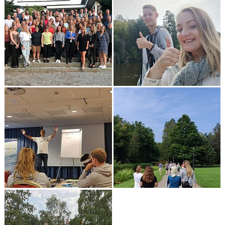
EVENT
RESULTAT
TÄVLINGSREGLER
SIMHOPPSMÄRKEN
DIVING LUND
KONTAKT