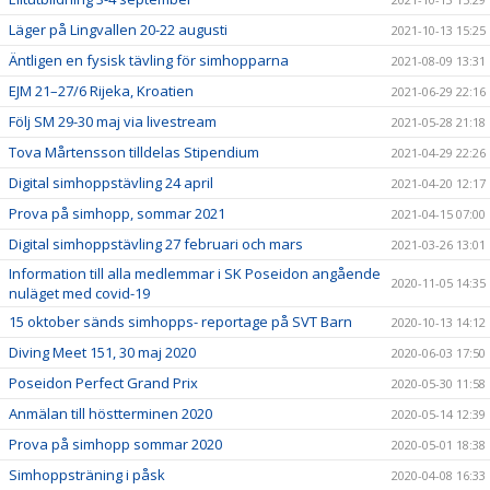
Läger på Lingvallen 20-22 augusti
2021-10-13 15:25
Äntligen en fysisk tävling för simhopparna
2021-08-09 13:31
EJM 21–27/6 Rijeka, Kroatien
2021-06-29 22:16
Följ SM 29-30 maj via livestream
2021-05-28 21:18
Tova Mårtensson tilldelas Stipendium
2021-04-29 22:26
Digital simhoppstävling 24 april
2021-04-20 12:17
Prova på simhopp, sommar 2021
2021-04-15 07:00
Digital simhoppstävling 27 februari och mars
2021-03-26 13:01
Information till alla medlemmar i SK Poseidon angående
2020-11-05 14:35
nuläget med covid-19
15 oktober sänds simhopps- reportage på SVT Barn
2020-10-13 14:12
Diving Meet 151, 30 maj 2020
2020-06-03 17:50
Poseidon Perfect Grand Prix
2020-05-30 11:58
Anmälan till höstterminen 2020
2020-05-14 12:39
Prova på simhopp sommar 2020
2020-05-01 18:38
Simhoppsträning i påsk
2020-04-08 16:33