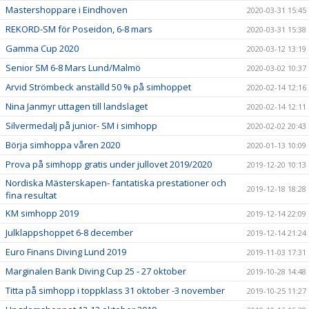
Mastershoppare i Eindhoven
2020-03-31 15:45
REKORD-SM för Poseidon, 6-8 mars
2020-03-31 15:38
Gamma Cup 2020
2020-03-12 13:19
Senior SM 6-8 Mars Lund/Malmö
2020-03-02 10:37
Arvid Strömbeck anställd 50 % på simhoppet
2020-02-14 12:16
Nina Janmyr uttagen till landslaget
2020-02-14 12:11
Silvermedalj på junior- SM i simhopp
2020-02-02 20:43
Börja simhoppa våren 2020
2020-01-13 10:09
Prova på simhopp gratis under jullovet 2019/2020
2019-12-20 10:13
Nordiska Mästerskapen- fantatiska prestationer och
2019-12-18 18:28
fina resultat
KM simhopp 2019
2019-12-14 22:09
Julklappshoppet 6-8 december
2019-12-14 21:24
Euro Finans Diving Lund 2019
2019-11-03 17:31
Marginalen Bank Diving Cup 25 - 27 oktober
2019-10-28 14:48
Titta på simhopp i toppklass 31 oktober -3 november
2019-10-25 11:27