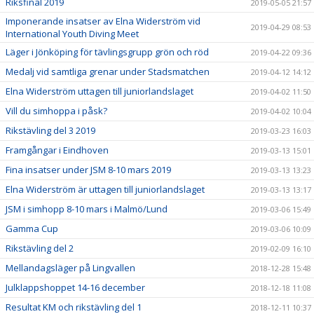
Riksfinal 2019
2019-05-05 21:57
Imponerande insatser av Elna Widerström vid
2019-04-29 08:53
International Youth Diving Meet
Läger i Jönköping för tävlingsgrupp grön och röd
2019-04-22 09:36
Medalj vid samtliga grenar under Stadsmatchen
2019-04-12 14:12
Elna Widerström uttagen till juniorlandslaget
2019-04-02 11:50
Vill du simhoppa i påsk?
2019-04-02 10:04
Rikstävling del 3 2019
2019-03-23 16:03
Framgångar i Eindhoven
2019-03-13 15:01
Fina insatser under JSM 8-10 mars 2019
2019-03-13 13:23
Elna Widerström är uttagen till juniorlandslaget
2019-03-13 13:17
JSM i simhopp 8-10 mars i Malmö/Lund
2019-03-06 15:49
Gamma Cup
2019-03-06 10:09
Rikstävling del 2
2019-02-09 16:10
Mellandagsläger på Lingvallen
2018-12-28 15:48
Julklappshoppet 14-16 december
2018-12-18 11:08
Resultat KM och rikstävling del 1
2018-12-11 10:37