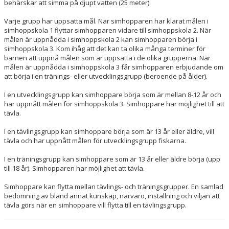
behärskar att simma på djupt vatten (25 meter).
Varje grupp har uppsatta mål. När simhopparen har klarat målen i
simhoppskola 1 flyttar simhopparen vidare till simhoppskola 2. När
målen är uppnådda i simhoppskola 2 kan simhopparen börja i
simhoppskola 3. Kom ihåg att det kan ta olika många terminer för
barnen att uppnå målen som är uppsatta i de olika grupperna. När
målen är uppnådda i simhoppskola 3 får simhopparen erbjudande om
att börja i en tränings- eller utvecklingsgrupp (beroende på ålder).
I en utvecklingsgrupp kan simhoppare börja som är mellan 8-12 år och
har uppnått målen för simhoppskola 3. Simhoppare har möjlighet till att
tävla.
I en tävlingsgrupp kan simhoppare börja som är 13 år eller äldre, vill
tävla och har uppnått målen för utvecklingsgrupp fiskarna.
I en träningsgrupp kan simhoppare som är 13 år eller äldre börja (upp
till 18 år). Simhopparen har möjlighet att tävla.
Simhoppare kan flytta mellan tävlings- och träningsgrupper. En samlad
bedömning av bland annat kunskap, närvaro, inställning och viljan att
tävla görs när en simhoppare vill flytta till en tävlingsgrupp.