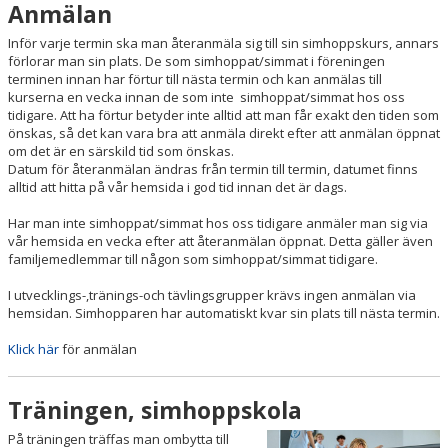
Anmälan
Inför varje termin ska man återanmäla sig till sin simhoppskurs, annars
förlorar man sin plats. De som simhoppat/simmat i föreningen
terminen innan har förtur till nästa termin och kan anmälas till
kurserna en vecka innan de som inte simhoppat/simmat hos oss
tidigare. Att ha förtur betyder inte alltid att man får exakt den tiden som
önskas, så det kan vara bra att anmäla direkt efter att anmälan öppnat
om det är en särskild tid som önskas.
Datum för återanmälan ändras från termin till termin, datumet finns
alltid att hitta på vår hemsida i god tid innan det är dags.
Har man inte simhoppat/simmat hos oss tidigare anmäler man sig via
vår hemsida en vecka efter att återanmälan öppnat. Detta gäller även
familjemedlemmar till någon som simhoppat/simmat tidigare.
I utvecklings-,tränings-och tävlingsgrupper krävs ingen anmälan via
hemsidan. Simhopparen har automatiskt kvar sin plats till nästa termin.
Klick här
för anmälan
Träningen, simhoppskola
På träningen träffas man ombytta till