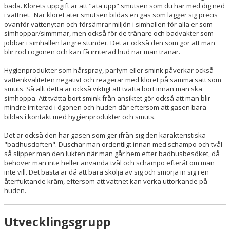
bada. Klorets uppgift är att "äta upp" smutsen som du har med dig ned
i vattnet. När kloret äter smutsen bildas en gas som lägger sig precis
ovanför vattenytan och försämrar miljön i simhallen för alla er som
simhoppar/simmmar, men också för de tränare och badvakter som
jobbar i simhallen längre stunder. Det är också den som gör att man
blir röd i ögonen och kan få irriterad hud när man tränar.
Hygienprodukter som hårspray, parfym eller smink påverkar också
vattenkvaliteten negativt och reagerar med kloret på samma sätt som
smuts. Så allt detta är också viktigt att tvätta bort innan man ska
simhoppa. Att tvätta bort smink från ansiktet gör också att man blir
mindre irriterad i ögonen och huden där eftersom att gasen bara
bildas i kontakt med hygienprodukter och smuts.
Det är också den här gasen som ger ifrån sig den karakteristiska
"badhusdoften". Duschar man ordentligt innan med schampo och tvål
så slipper man den lukten när man går hem efter badhusbesöket, då
behöver man inte heller använda tvål och schampo efteråt om man
inte vill. Det bästa är då att bara skölja av sig och smörja in sig i en
återfuktande kräm, eftersom att vattnet kan verka uttorkande på
huden.
Utvecklingsgrupp