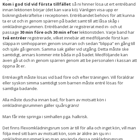
Kom i god tid vid första tillfället
så ni hinner lösa ut ert entréband
innan lektionen börjar (det kan vara kö). Vänligen visa upp er
bokningsbekräftelse i receptionen. Entrébandet behövs för att kunna
ta er ut och in genom spärren på badet samt till att låsa skåp i
omklädningsrummen. Entrébandet är registrerat med in- och ut
passage
30 min före och 30 min efter
lektionstiden. Varje band har
två entréer
registrerade, vilket innebär att medföljande först kan
släppa in simhopparen genom snurran och sedan ”blippa” en gång till
och själv gå igenom. Samma sak gäller vid utgång. Detta måste ske
samtidigt, annars kommer inte båda in på badet. Medföljande kan
även gå ut och in genom spärren genom att be personalen i kassan att
öppna åt er.
Entréavgift måste lösas vid bad före och efter träningen. Vill föräldrar
eller syskon simma samtidigt som barnen måste entré lösas för
samtliga badande.
Alla måste duscha innan bad, för barn av motsatt kön i
omklädningsrummen gäller sjuårsgräns!
Man får inte springa i simhallen pga. halkrisk.
Det finns Flexomklädningsrum som är till för alla och inget kön, vill man
följa med sitt barn av motsatt kön, som är äldre än sju in i
omklädningsrummet kan man använda dessa omklädningsrum.