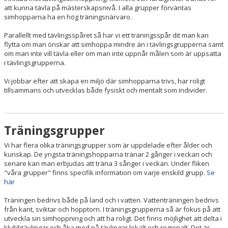
att kunna tävla på mästerskapsnivå. I alla grupper förväntas
simhopparna ha en hög träningsnärvaro.
Parallellt med tävlingsspåret så har vi ett träningsspår dit man kan
flytta om man önskar att simhoppa mindre än i tävlingsgrupperna samt
om man inte vill tävla eller om man inte uppnår målen som är uppsatta
i tävlingsgrupperna.
Vi jobbar efter att skapa en miljö där simhopparna trivs, har roligt
tillsammans och utvecklas både fysiskt och mentalt som individer.
Träningsgrupper
Vi har flera olika träningsgrupper som är uppdelade efter ålder och
kunskap. De yngsta träningshopparna tränar 2 gånger i veckan och
senare kan man erbjudas att träna 3 sånger i veckan. Under fliken
"våra grupper" finns specifik information om varje enskild grupp.
Se
här
Träningen bedrivs både på land och i vatten. Vattenträningen bedrivs
från kant, sviktar och hopptorn. I träningsgrupperna så är fokus på att
utveckla sin simhoppning och att ha roligt. Det finns möjlighet att delta i
klubbtävlingar och åka med på tävlingar lokalt och regionalt. Det är