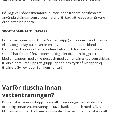
På Högevall råder skärmförbud. Poseidons tränare är tillåtna att
använda skärmar som arbetsmaterial till t.ex. att registrera närvaro
eller larma vid nödfall.
SPORTADMIN MEDLEMSAPP:
Ladda gärna ner SportAdmin MedlemsApp (laddas ner från Appstore
eller Google Play butik) Det är en användbar app där ni bland annat
kommer att kunna se barnets utmärkelser och frånvaroanmäla er mm.
Gör så här för att frånvaroanmäla dig eller ditt barn: logga in i
Medlemsappen med din e-post och med den engångskod som skickas
till din e-post. Leta upp rätt grupp i appen och tryck på knappen ej
tillgänglig (fyll ev. även i en kommentar).
Varför duscha innan
vattenträningen?
Du som ska träna simhopp måste alltid vara noga med att duscha
ordentligt innan vattenträningen, utan badkläder och med tvål. Annars
blir vattnet smutsigt och mer klor måste tillsättas för att det ska gå att