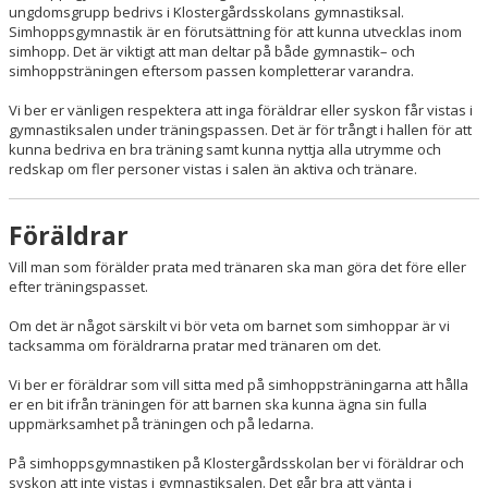
ungdomsgrupp bedrivs i Klostergårdsskolans gymnastiksal.
Simhoppsgymnastik är en förutsättning för att kunna utvecklas inom
simhopp. Det är viktigt att man deltar på både gymnastik– och
simhoppsträningen eftersom passen kompletterar varandra.
Vi ber er vänligen respektera att inga föräldrar eller syskon får vistas i
gymnastiksalen under träningspassen. Det är för trångt i hallen för att
kunna bedriva en bra träning samt kunna nyttja alla utrymme och
redskap om fler personer vistas i salen än aktiva och tränare.
Föräldrar
Vill man som förälder prata med tränaren ska man göra det före eller
efter träningspasset.
Om det är något särskilt vi bör veta om barnet som simhoppar är vi
tacksamma om föräldrarna pratar med tränaren om det.
Vi ber er föräldrar som vill sitta med på simhoppsträningarna att hålla
er en bit ifrån träningen för att barnen ska kunna ägna sin fulla
uppmärksamhet på träningen och på ledarna.
På simhoppsgymnastiken på Klostergårdsskolan ber vi föräldrar och
syskon att inte vistas i gymnastiksalen. Det går bra att vänta i