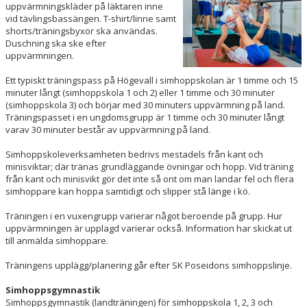
uppvärmningskläder på läktaren inne
vid tävlingsbassängen. T-shirt/linne samt
shorts/träningsbyxor ska användas.
Duschning ska ske efter
uppvärmningen.
Ett typiskt träningspass på Högevall i simhoppskolan är 1 timme och 15
minuter långt (simhoppskola 1 och 2) eller 1 timme och 30 minuter
(simhoppskola 3) och börjar med 30 minuters uppvärmning på land.
Träningspasset i en ungdomsgrupp är 1 timme och 30 minuter långt
varav 30 minuter består av uppvärmning på land.
Simhoppskoleverksamheten bedrivs mestadels från kant och
minisviktar; där tränas grundläggande övningar och hopp. Vid träning
från kant och minisvikt gör det inte så ont om man landar fel och flera
simhoppare kan hoppa samtidigt och slipper stå länge i kö.
Träningen i en vuxengrupp varierar något beroende på grupp. Hur
uppvärmningen är upplagd varierar också. Information har skickat ut
till anmälda simhoppare.
Träningens upplägg/planering går efter SK Poseidons simhoppslinje.
Simhoppsgymnastik
Simhoppsgymnastik (landträningen) för simhoppskola 1, 2, 3 och