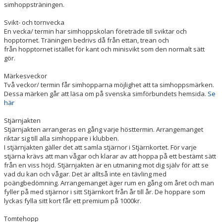
simhoppsträningen.
Svikt- och tornvecka
En vecka/ termin har simhoppskolan företräde till sviktar och
hopptornet. Träningen bedrivs då från ettan, trean och
från hopptornet istället för kant och minisvikt som den normalt sätt
gör.
Märkesveckor
Två veckor/ termin får simhopparna möjlighet att ta simhoppsmärken.
Dessa märken går att läsa om på svenska simförbundets hemsida.
Se
här
Stjärnjakten
Stjärnjakten arrangeras en gång varje hösttermin. Arrangemanget
riktar sig till alla simhoppare i klubben.
I stjärnjakten gäller det att samla stjärnor i Stjärnkortet. För varje
stjärna krävs att man vågar och klarar av att hoppa på ett bestämt sätt
från en viss höjd. Stjärnjakten är en utmaning mot dig själv för att se
vad du kan och vågar. Det är alltså inte en tävling med
poängbedömning. Arrangemanget äger rum en gång om året och man
fyller på med stjärnor i sitt Stjärnkort från år till år. De hoppare som
lyckas fylla sitt kort får ett premium på 1000kr.
Tomtehopp