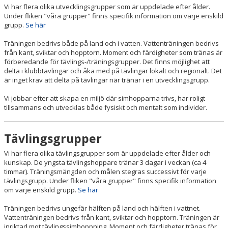
Vi har flera olika utvecklingsgrupper som är uppdelade efter ålder.
Under fliken "våra grupper" finns specifik information om varje enskild
grupp.
Se här
Träningen bedrivs både på land och i vatten. Vattenträningen bedrivs
från kant, sviktar och hopptorn. Moment och färdigheter som tränas är
förberedande för tävlings-/träningsgrupper. Det finns möjlighet att
delta i klubbtävlingar och åka med på tävlingar lokalt och regionalt. Det
är inget krav att delta på tävlingar när tränar i en utvecklingsgrupp.
Vi jobbar efter att skapa en miljö där simhopparna trivs, har roligt
tillsammans och utvecklas både fysiskt och mentalt som individer.
Tävlingsgrupper
Vi har flera olika tävlingsgrupper som är uppdelade efter ålder och
kunskap. De yngsta tävlingshoppare tränar 3 dagar i veckan (ca 4
timmar). Träningsmängden och målen stegras successivt för varje
tävlingsgrupp. Under fliken "våra grupper" finns specifik information
om varje enskild grupp.
Se här
Träningen bedrivs ungefär hälften på land och hälften i vattnet.
Vattenträningen bedrivs från kant, sviktar och hopptorn. Träningen är
inriktad mot tävlingssimhoppning. Moment och färdigheter tränas för