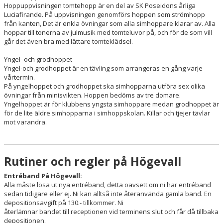
Hoppuppvisningen tomtehopp är en del av SK Poseidons årliga
Luciafirande. På uppvisningen genomförs hoppen som strömhopp
från kanten, Det är enkla övningar som alla simhoppare klarar av. Alla
hoppar till tonerna av julmusik med tomteluvor på, och för de som vill
går det även bra med lättare tomteklädsel.
Yngel- och grodhoppet
Yngel-och grodhoppet är en tävling som arrangeras en gång varje
vårtermin.
På yngelhoppet och grodhoppet ska simhopparna utföra sex olika
övningar från minisvikten. Hoppen bedöms av tre domare.
Yngelhoppet är för klubbens yngsta simhoppare medan grodhoppet är
för de lite äldre simhopparna i simhoppskolan. Killar och tjejer tävlar
mot varandra.
Rutiner och regler på Högevall
Entréband På Högevall:
Alla måste lösa ut nya entréband, detta oavsett om ni har entréband
sedan tidigare eller ej. Ni kan alltså inte återanvända gamla band. En
depositionsavgift på 130:- tillkommer. Ni
återlämnar bandet till receptionen vid terminens slut och får då tillbaka
depositionen.