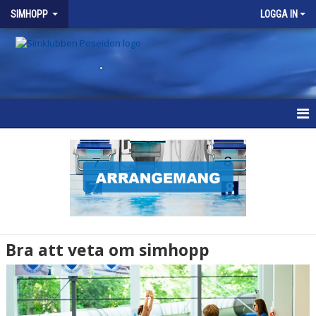
SIMHOPP
LOGGA IN
.
SIMHOPP
NYHETER
VÅRA GRUPPER
SCHEMA
Bra att veta om simhopp
KALENDER
BRA ATT VETA