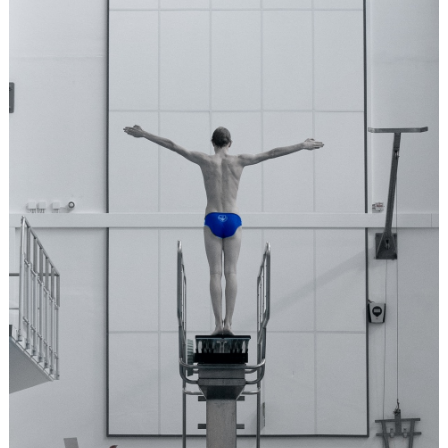
EVENT
RESULTAT
TÄVLINGSREGLER
SIMHOPPSMÄRKEN
DIVING LUND
KONTAKT