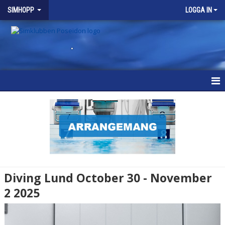
SIMHOPP
LOGGA IN
.
SIMHOPP
NYHETER
VÅRA GRUPPER
SCHEMA
Diving Lund October 30 - November
KALENDER
2 2025
BRA ATT VETA