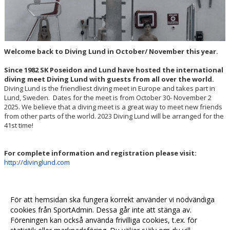
Welcome back to Diving Lund in October/ November this year.
Since 1982 SK Poseidon and Lund have hosted the international
diving meet Diving Lund with guests from all over the world.
Diving Lund is the friendliest diving meet in Europe and takes part in
Lund, Sweden.
Dates for the meet is from
October 30- November 2
2025
. We believe that a diving meet is a great way to meet new friends
from other parts of the world. 2023 Diving Lund will be arranged for the
41st time!
For complete information and registration please visit:
http://divinglund.com
Follow us at Facebook:
https://www.facebook.com/pg/divinglund
För att hemsidan ska fungera korrekt använder vi nödvändiga
cookies från SportAdmin. Dessa går inte att stänga av.
Föreningen kan också använda frivilliga cookies, t.ex. för