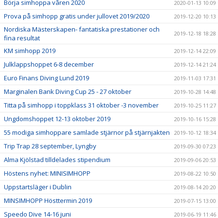
Börja simhoppa våren 2020
2020-01-13 10:09
Prova på simhopp gratis under jullovet 2019/2020
2019-12-20 10:13
Nordiska Mästerskapen- fantatiska prestationer och
2019-12-18 18:28
fina resultat
KM simhopp 2019
2019-12-14 22:09
Julklappshoppet 6-8 december
2019-12-14 21:24
Euro Finans Diving Lund 2019
2019-11-03 17:31
Marginalen Bank Diving Cup 25 - 27 oktober
2019-10-28 14:48
Titta på simhopp i toppklass 31 oktober -3 november
2019-10-25 11:27
Ungdomshoppet 12-13 oktober 2019
2019-10-16 15:28
55 modiga simhoppare samlade stjärnor på stjärnjakten
2019-10-12 18:34
Trip Trap 28 september, Lyngby
2019-09-30 07:23
Alma Kjölstad tilldelades stipendium
2019-09-06 20:53
Höstens nyhet: MINISIMHOPP
2019-08-22 10:50
Uppstartsläger i Dublin
2019-08-14 20:20
MINSIMHOPP Hösttermin 2019
2019-07-15 13:00
Speedo Dive 14-16 juni
2019-06-19 11:46