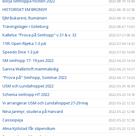
Börja simhoppa hösten 2022
2022-08-19 16:46
HISTORISKT EM BRONS!!!
2022-08-18 22:58
EJM Bukarest, Rumänien
2022-08-10 15:28
Träningsläger i Göteborg
2022-08-07 15:02
Kallelse "Prova på Simhopp" v.31 & v. 32
2022-07-27 08:56
11th Open Rijeka 1-3 juli
2022-07-04 14:32
Speedo Dive 1-3 juli
2022-07-03 16:09
SM simhopp 17- 19 juni 2022
2022-06-25 14:34
Sanna Wallertoft mammaledig
2022-06-25 14:21
"Prova på" Simhopp, Sommar 2022
2022-06-17 14:26
USM och Lundahoppet 2022
2022-05-29 18:39
Schema simhopp HT 2022
2022-05-23 14:18
Vi arrangerar USM och Lundahoppet 27-29 maj
2022-05-22 12:52
Nina Janmyr, studera på Harvard
2022-05-22 12:48
Cassiopeja
2022-05-22 12:38
Alma Kjölstad får stipendium
2022-05-22 12:35