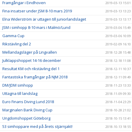
Framgångar i Eindhoven
2019-03-13 15:01
Fina insatser under JSM 8-10 mars 2019
2019-03-13 13:23
Elna Widerström är uttagen till juniorlandslaget
2019-03-13 13:17
JSM i simhopp 8-10 mars i Malmö/Lund
2019-03-06 15:49
Gamma Cup
2019-03-06 10:09
Rikstävling del 2
2019-02-09 16:10
Mellandagsläger på Lingvallen
2018-12-28 15:48
Julklappshoppet 14-16 december
2018-12-18 11:08
Resultat KM och rikstävling del 1
2018-12-11 10:37
Fantastiska framgångar på NJM 2018
2018-12-11 09:49
DM/JDM simhopp
2018-11-23 13:33
Uttagna till landslag
2018-11-09 09:30
Euro Finans Diving Lund 2018
2018-11-04 23:29
Marginalen Bank Diving Cup
2018-10-28 21:02
Ungdomshoppet Göteborg
2018-10-15 13:41
53 simhoppare med på årets stjärnjakt!
2018-10-13 18:55