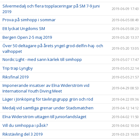
Silvermedalj och flera topplaceringar på SM 7-9 juni
2019-06-09 17:43
2019
Prova på simhopp i sommar
2019-06-05 08:49
Ett lyckat Ungdoms SM
2019-06-05 08:23
Bergen Open 2-5 maj 2019
2019-05-20 13:37
Över 50 deltagare på årets yngel-grod-delfin-haj- och
2019-05-20 13:05
valhoppet
Nordic Light - med sann kärlek till simhopp
2019-05-07 17:47
Trip trap Lyngby
2019-05-05 22:14
Riksfinal 2019
2019-05-05 21:57
Imponerande insatser av Elna Widerström vid
2019-04-29 08:53
International Youth Diving Meet
Läger i Jönköping för tävlingsgrupp grön och röd
2019-04-22 09:36
Medalj vid samtliga grenar under Stadsmatchen
2019-04-12 14:12
Elna Widerström uttagen till juniorlandslaget
2019-04-02 11:50
Vill du simhoppa i påsk?
2019-04-02 10:04
Rikstävling del 3 2019
2019-03-23 16:03