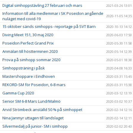
Digital simhoppstävling 27 februari och mars
2021-03-26 13:01
Information till alla medlemmar i SK Poseidon angående
2020-11-05 14:35
nuläget med covid-19
15 oktober sänds simhopps- reportage på SVT Barn
2020-10-13 14:12
Diving Meet 151, 30 maj 2020
2020-06-03 17:50
Poseidon Perfect Grand Prix
2020-05-30 11:58
Anmälan till höstterminen 2020
2020-05-14 12:39
Prova på simhopp sommar 2020
2020-05-01 18:38
Simhoppsträning i påsk
2020-04-08 16:33
Mastershoppare i Eindhoven
2020-03-31 15:45
REKORD-SM för Poseidon, 6-8 mars
2020-03-31 15:38
Gamma Cup 2020
2020-03-12 13:19
Senior SM 6-8 Mars Lund/Malmö
2020-03-02 10:37
Arvid Strömbeck anställd 50 % på simhoppet
2020-02-14 12:16
Nina Janmyr uttagen till landslaget
2020-02-14 12:11
Silvermedalj på junior- SM i simhopp
2020-02-02 20:43