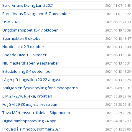
Euro Finans Diving Lund 2021
2021-11-07 19:48
Euro finans Diving Lund 5-7 november
2021-11-01 15:22
USM 2021
2021-10-31 21:18
Ungdomshoppet 15-17 oktober
2021-10-19 13:39
Stjärnjakten 9 oktober
2021-10-13 15:47
Nordic Light 2-3 oktober
2021-10-13 15:44
Speedo Dive 1-3 oktober
2021-10-13 15:36
NIU mästerskapen 9 september
2021-10-13 15:31
Elitutbildning 3-4 september
2021-10-13 15:29
Läger på Lingvallen 20-22 augusti
2021-10-13 15:25
Äntligen en fysisk tävling för simhopparna
2021-08-09 13:31
EJM 21–27/6 Rijeka, Kroatien
2021-06-29 22:16
Följ SM 29-30 maj via livestream
2021-05-28 21:18
Tova Mårtensson tilldelas Stipendium
2021-04-29 22:26
Digital simhoppstävling 24 april
2021-04-20 12:17
Prova på simhopp, sommar 2021
2021-04-15 07:00