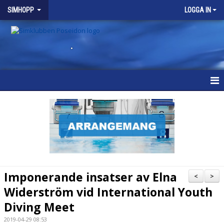
SIMHOPP
LOGGA IN
.
SIMHOPP
NYHETER
VÅRA GRUPPER
SCHEMA
Imponerande insatser av Elna
<
>
KALENDER
Widerström vid International Youth
Diving Meet
BRA ATT VETA
2019-04-29 08:53