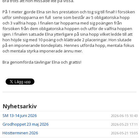
bra trots att hon missade lite på vissa.
På 1 meter gjorde Elna sin livs prestation och tog sig till final! I försöken
utför simhopparna en full serie som består av 5 obligatoriska hopp
och 3 valfria hopp. I finalen tar hopparna med sig poängen från
försöken från dem obligatoriska hoppen och utför de valfria hoppen
igen. I finalen satsade Elna ytterligare på sina hopp vilket ledde till att
hon höjde sig med 10 poäng och klättrade 2 placeringar. Hon slutade
på en imponerande tiondeplats. Hennes utförda hopp, mentala fokus
och mentala styrka imponerade ännu mer.
Bra genomförda tävlingar Elna och grattis!
Nyhetsarkiv
SM 13-14 juni 2026
2026-06-15 10:43
Grodhoppet 23 maj 2026
2026-05-23 17:11
Höstterminen 2026
2026-05-21 15:05