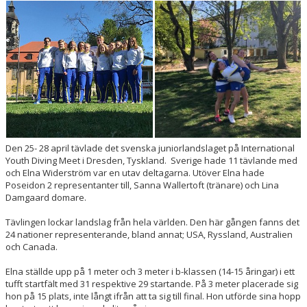
EVENT
RESULTAT
TÄVLINGSREGLER
SIMHOPPSMÄRKEN
DIVING LUND
Den 25- 28 april tävlade det svenska juniorlandslaget på International
KONTAKT
Youth Diving Meet i Dresden, Tyskland. Sverige hade 11 tävlande med
och Elna Widerström var en utav deltagarna. Utöver Elna hade
Poseidon 2 representanter till, Sanna Wallertoft (tränare) och Lina
Damgaard domare.
Tävlingen lockar landslag från hela världen. Den här gången fanns det
24 nationer representerande, bland annat; USA, Ryssland, Australien
och Canada.
Elna ställde upp på 1 meter och 3 meter i b-klassen (14-15 åringar) i ett
tufft startfält med 31 respektive 29 startande. På 3 meter placerade sig
hon på 15 plats, inte långt ifrån att ta sig till final. Hon utförde sina hopp