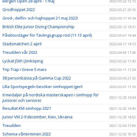
Bergen Open 28 april - 1 maj
2022-05-22 12:15
Grodhoppet 2022
2022-05-21 20:10
Grod-, delfin- och hajhoppet 21 maj 2022!
2022-05-17 10:54
British Elite Junior Diving Championship
2022-05-12 14:31
Påsklovsläger för Tävlingsgrupp röd (11-13 april)
2022-05-07 14:44
Stadsmatchen 2 april
2022-04-11 14:15
Treudden vår 2022
2022-04-09 17:28
Lyckat JSM i Jönköping
2022-03-22 11:43
Trip Trap i Greve 5 mars
2022-03-11 17:24
38 personbästa på Gamma Cup 2022
2022-03-06 21:53
Lilla Sportspegeln besöker simhoppet igen!
2022-02-01 11:53
6 medaljer på nordiska mästerskapen i simhopp för
2021-12-20 14:34
juniorer och seniorer
Resultat KM simhopp 2021
2021-12-20 14:30
Junior VM 2-9 december, Kiev, Ukraina
2021-12-20 14:02
Treudden
2021-12-04 17:00
Schema vårterminen 2022
2021-12-02 19:10