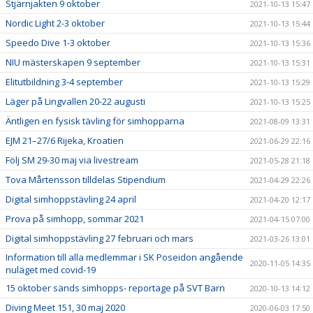
Stjärnjakten 9 oktober
2021-10-13 15:47
Nordic Light 2-3 oktober
2021-10-13 15:44
Speedo Dive 1-3 oktober
2021-10-13 15:36
NIU mästerskapen 9 september
2021-10-13 15:31
Elitutbildning 3-4 september
2021-10-13 15:29
Läger på Lingvallen 20-22 augusti
2021-10-13 15:25
Äntligen en fysisk tävling för simhopparna
2021-08-09 13:31
EJM 21–27/6 Rijeka, Kroatien
2021-06-29 22:16
Följ SM 29-30 maj via livestream
2021-05-28 21:18
Tova Mårtensson tilldelas Stipendium
2021-04-29 22:26
Digital simhoppstävling 24 april
2021-04-20 12:17
Prova på simhopp, sommar 2021
2021-04-15 07:00
Digital simhoppstävling 27 februari och mars
2021-03-26 13:01
Information till alla medlemmar i SK Poseidon angående
2020-11-05 14:35
nuläget med covid-19
15 oktober sänds simhopps- reportage på SVT Barn
2020-10-13 14:12
Diving Meet 151, 30 maj 2020
2020-06-03 17:50