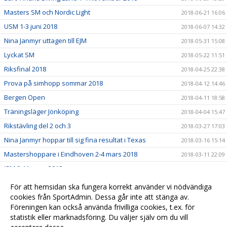
Masters SM och Nordic Light
2018-06-21 16:06
USM 1-3 juni 2018
2018-06-07 14:32
Nina Janmyr uttagen till EJM
2018-05-31 15:08
Lyckat SM
2018-05-22 11:51
Riksfinal 2018
2018-04-25 22:38
Prova på simhopp sommar 2018
2018-04-12 14:46
Bergen Open
2018-04-11 18:58
Träningsläger Jönköping
2018-04-04 15:47
Rikstävling del 2 och 3
2018-03-27 17:03
Nina Janmyr hoppar till sig fina resultat i Texas
2018-03-16 15:14
Mastershoppare i Eindhoven 2-4 mars 2018
2018-03-11 22:09
JSM 9-11 mars 2018
2018-03-11 20:31
Gamma Cup 2-4 mars 2018
2018-03-08 11:19
För att hemsidan ska fungera korrekt använder vi nödvändiga
Stadsmatchen 4 mars 2018
cookies från SportAdmin. Dessa går inte att stänga av.
2018-03-06 16:46
Föreningen kan också använda frivilliga cookies, t.ex. för
Prova på simhopp på sportlovet
2018-02-01 11:59
statistik eller marknadsföring. Du väljer själv om du vill