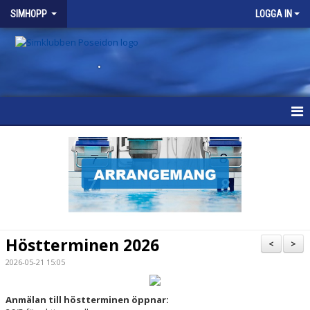
SIMHOPP
LOGGA IN
.
SIMHOPP
NYHETER
VÅRA GRUPPER
SCHEMA
Höstterminen 2026
<
>
KALENDER
2026-05-21 15:05
BRA ATT VETA
Anmälan till höstterminen öppnar: