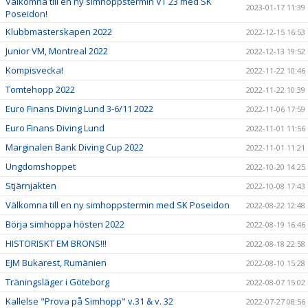
Välkomna till en ny simhoppstermin VT 23 med SK
2023-01-17 11:39
Poseidon!
Klubbmästerskapen 2022
2022-12-15 16:53
Junior VM, Montreal 2022
2022-12-13 19:52
Kompisvecka!
2022-11-22 10:46
Tomtehopp 2022
2022-11-22 10:39
Euro Finans Diving Lund 3-6/11 2022
2022-11-06 17:59
Euro Finans Diving Lund
2022-11-01 11:56
Marginalen Bank Diving Cup 2022
2022-11-01 11:21
Ungdomshoppet
2022-10-20 14:25
Stjärnjakten
2022-10-08 17:43
Välkomna till en ny simhoppstermin med SK Poseidon
2022-08-22 12:48
Börja simhoppa hösten 2022
2022-08-19 16:46
HISTORISKT EM BRONS!!!
2022-08-18 22:58
EJM Bukarest, Rumänien
2022-08-10 15:28
Träningsläger i Göteborg
2022-08-07 15:02
Kallelse "Prova på Simhopp" v.31 & v. 32
2022-07-27 08:56