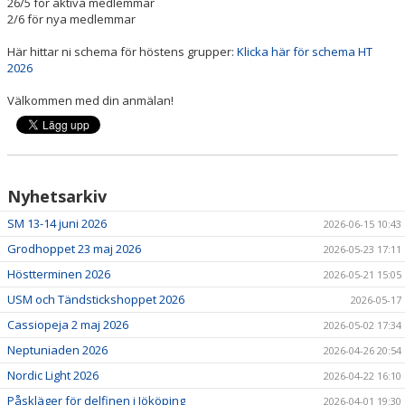
26/5 för aktiva medlemmar
EVENT
2/6 för nya medlemmar
RESULTAT
Här hittar ni schema för höstens grupper:
Klicka här för schema HT
2026
TÄVLINGSREGLER
Välkommen med din anmälan!
SIMHOPPSMÄRKEN
DIVING LUND
Nyhetsarkiv
KONTAKT
SM 13-14 juni 2026
2026-06-15 10:43
Grodhoppet 23 maj 2026
2026-05-23 17:11
Höstterminen 2026
2026-05-21 15:05
USM och Tändstickshoppet 2026
2026-05-17
Cassiopeja 2 maj 2026
2026-05-02 17:34
Neptuniaden 2026
2026-04-26 20:54
Nordic Light 2026
2026-04-22 16:10
Påskläger för delfinen i Jököping
2026-04-01 19:30