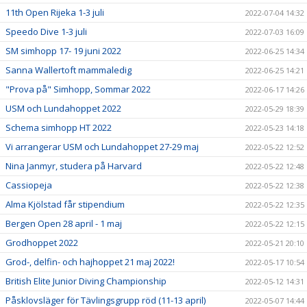
11th Open Rijeka 1-3 juli
2022-07-04 14:32
Speedo Dive 1-3 juli
2022-07-03 16:09
SM simhopp 17- 19 juni 2022
2022-06-25 14:34
Sanna Wallertoft mammaledig
2022-06-25 14:21
"Prova på" Simhopp, Sommar 2022
2022-06-17 14:26
USM och Lundahoppet 2022
2022-05-29 18:39
Schema simhopp HT 2022
2022-05-23 14:18
Vi arrangerar USM och Lundahoppet 27-29 maj
2022-05-22 12:52
Nina Janmyr, studera på Harvard
2022-05-22 12:48
Cassiopeja
2022-05-22 12:38
Alma Kjölstad får stipendium
2022-05-22 12:35
Bergen Open 28 april - 1 maj
2022-05-22 12:15
Grodhoppet 2022
2022-05-21 20:10
Grod-, delfin- och hajhoppet 21 maj 2022!
2022-05-17 10:54
British Elite Junior Diving Championship
2022-05-12 14:31
Påsklovsläger för Tävlingsgrupp röd (11-13 april)
2022-05-07 14:44