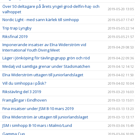
Över 50 deltagare på årets yngel-grod-delfin-haj- och
2019-05-20 13:05
valhoppet
Nordic Light - med sann kärlek till simhopp
2019-05-07 17:47
Trip trap Lyngby
2019-05-05 22:14
Riksfinal 2019
2019-05-05 21:57
Imponerande insatser av Elna Widerström vid
2019-04-29 08:53
International Youth Diving Meet
Läger i Jönköping för tävlingsgrupp grön och röd
2019-04-22 09:36
Medalj vid samtliga grenar under Stadsmatchen
2019-04-12 14:12
Elna Widerström uttagen till juniorlandslaget
2019-04-02 11:50
Vill du simhoppa i påsk?
2019-04-02 10:04
Rikstävling del 3 2019
2019-03-23 16:03
Framgångar i Eindhoven
2019-03-13 15:01
Fina insatser under JSM 8-10 mars 2019
2019-03-13 13:23
Elna Widerström är uttagen till juniorlandslaget
2019-03-13 13:17
JSM i simhopp 8-10 mars i Malmö/Lund
2019-03-06 15:49
Gamma Cup
2019-03-06 10:09