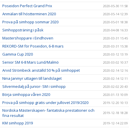
Poseidon Perfect Grand Prix
2020-05-30 11:58
Anmälan till höstterminen 2020
2020-05-14 12:39
Prova på simhopp sommar 2020
2020-05-01 18:38
Simhoppsträning i påsk
2020-04-08 16:33
Mastershoppare i Eindhoven
2020-03-31 15:45
REKORD-SM för Poseidon, 6-8 mars
2020-03-31 15:38
Gamma Cup 2020
2020-03-12 13:19
Senior SM 6-8 Mars Lund/Malmö
2020-03-02 10:37
Arvid Strömbeck anställd 50 % på simhoppet
2020-02-14 12:16
Nina Janmyr uttagen till landslaget
2020-02-14 12:11
Silvermedalj på junior- SM i simhopp
2020-02-02 20:43
Börja simhoppa våren 2020
2020-01-13 10:09
Prova på simhopp gratis under jullovet 2019/2020
2019-12-20 10:13
Nordiska Mästerskapen- fantatiska prestationer och
2019-12-18 18:28
fina resultat
KM simhopp 2019
2019-12-14 22:09