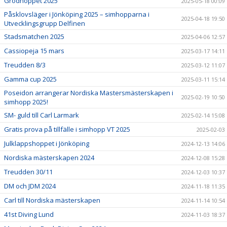
Grodhoppet 2025
2025-05-18 00:09
Påsklovsläger i Jönköping 2025 – simhopparna i
2025-04-18 19:50
Utvecklingsgrupp Delfinen
Stadsmatchen 2025
2025-04-06 12:57
Cassiopeja 15 mars
2025-03-17 14:11
Treudden 8/3
2025-03-12 11:07
Gamma cup 2025
2025-03-11 15:14
Poseidon arrangerar Nordiska Mastersmästerskapen i
2025-02-19 10:50
simhopp 2025!
SM- guld till Carl Larmark
2025-02-14 15:08
Gratis prova på tillfälle i simhopp VT 2025
2025-02-03
Julklappshoppet i Jönköping
2024-12-13 14:06
Nordiska mästerskapen 2024
2024-12-08 15:28
Treudden 30/11
2024-12-03 10:37
DM och JDM 2024
2024-11-18 11:35
Carl till Nordiska mästerskapen
2024-11-14 10:54
41st Diving Lund
2024-11-03 18:37