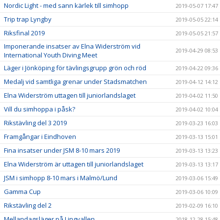
Nordic Light - med sann kärlek till simhopp
2019-05-07 17:47
Trip trap Lyngby
2019-05-05 22:14
Riksfinal 2019
2019-05-05 21:57
Imponerande insatser av Elna Widerström vid
2019-04-29 08:53
International Youth Diving Meet
Läger i Jönköping för tävlingsgrupp grön och röd
2019-04-22 09:36
Medalj vid samtliga grenar under Stadsmatchen
2019-04-12 14:12
Elna Widerström uttagen till juniorlandslaget
2019-04-02 11:50
Vill du simhoppa i påsk?
2019-04-02 10:04
Rikstävling del 3 2019
2019-03-23 16:03
Framgångar i Eindhoven
2019-03-13 15:01
Fina insatser under JSM 8-10 mars 2019
2019-03-13 13:23
Elna Widerström är uttagen till juniorlandslaget
2019-03-13 13:17
JSM i simhopp 8-10 mars i Malmö/Lund
2019-03-06 15:49
Gamma Cup
2019-03-06 10:09
Rikstävling del 2
2019-02-09 16:10
Mellandagsläger på Lingvallen
2018-12-28 15:48