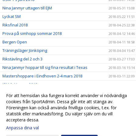
Nina Janmyr uttagen till EJM
2018-05-31 15:08
Lyckat SM
2018-05-22 11:51
Riksfinal 2018
2018-04-25 22:38
Prova på simhopp sommar 2018
2018-04-12 14:46
Bergen Open
2018-04-11 18:58
Träningsläger Jönköping
2018-04-04 15:47
Rikstävling del 2 och 3
2018-03-27 17:03
Nina Janmyr hoppar till sig fina resultat i Texas
2018-03-16 15:14
Mastershoppare i Eindhoven 2-4 mars 2018
2018-03-11 22:09
JSM 9-11 mars 2018
2018-03-11 20:31
Gamma Cup 2-4 mars 2018
2018-03-08 11:19
För att hemsidan ska fungera korrekt använder vi nödvändiga
Stadsmatchen 4 mars 2018
cookies från SportAdmin. Dessa går inte att stänga av.
2018-03-06 16:46
Föreningen kan också använda frivilliga cookies, t.ex. för
Prova på simhopp på sportlovet
2018-02-01 11:59
statistik eller marknadsföring. Du väljer själv om du vill
acceptera dessa.
Anpassa dina val
Cookie-
Gå till