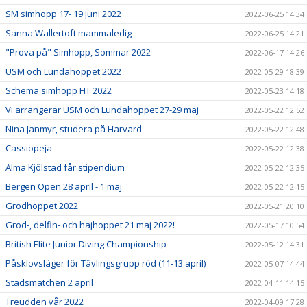
SM simhopp 17- 19 juni 2022
2022-06-25 14:34
Sanna Wallertoft mammaledig
2022-06-25 14:21
"Prova på" Simhopp, Sommar 2022
2022-06-17 14:26
USM och Lundahoppet 2022
2022-05-29 18:39
Schema simhopp HT 2022
2022-05-23 14:18
Vi arrangerar USM och Lundahoppet 27-29 maj
2022-05-22 12:52
Nina Janmyr, studera på Harvard
2022-05-22 12:48
Cassiopeja
2022-05-22 12:38
Alma Kjölstad får stipendium
2022-05-22 12:35
Bergen Open 28 april - 1 maj
2022-05-22 12:15
Grodhoppet 2022
2022-05-21 20:10
Grod-, delfin- och hajhoppet 21 maj 2022!
2022-05-17 10:54
British Elite Junior Diving Championship
2022-05-12 14:31
Påsklovsläger för Tävlingsgrupp röd (11-13 april)
2022-05-07 14:44
Stadsmatchen 2 april
2022-04-11 14:15
Treudden vår 2022
2022-04-09 17:28