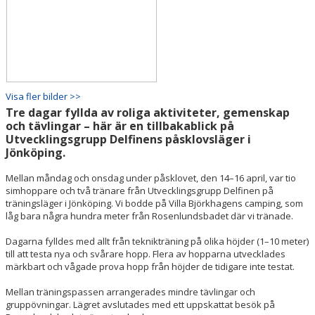
Visa fler bilder >>
Tre dagar fyllda av roliga aktiviteter, gemenskap
och tävlingar – här är en tillbakablick på
Utvecklingsgrupp Delfinens påsklovsläger i
Jönköping.
Mellan måndag och onsdag under påsklovet, den 14–16 april, var tio
simhoppare och två tränare från Utvecklingsgrupp Delfinen på
träningsläger i Jönköping. Vi bodde på Villa Björkhagens camping, som
låg bara några hundra meter från Rosenlundsbadet där vi tränade.
Dagarna fylldes med allt från teknikträning på olika höjder (1–10 meter)
till att testa nya och svårare hopp. Flera av hopparna utvecklades
märkbart och vågade prova hopp från höjder de tidigare inte testat.
Mellan träningspassen arrangerades mindre tävlingar och
gruppövningar. Lägret avslutades med ett uppskattat besök på