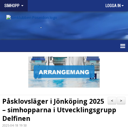
SIMHOPP
LOGGA IN
.
SIMHOPP
NYHETER
VÅRA GRUPPER
SCHEMA
Påsklovsläger i Jönköping 2025
<
>
KALENDER
– simhopparna i Utvecklingsgrupp
Delfinen
BRA ATT VETA
2025-04-18 19:50