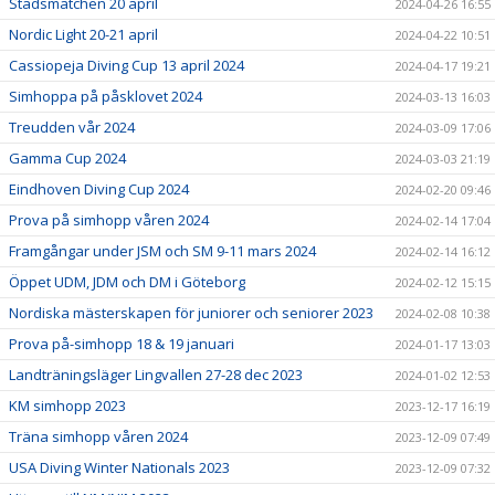
Stadsmatchen 20 april
2024-04-26 16:55
Nordic Light 20-21 april
2024-04-22 10:51
Cassiopeja Diving Cup 13 april 2024
2024-04-17 19:21
Simhoppa på påsklovet 2024
2024-03-13 16:03
Treudden vår 2024
2024-03-09 17:06
Gamma Cup 2024
2024-03-03 21:19
Eindhoven Diving Cup 2024
2024-02-20 09:46
Prova på simhopp våren 2024
2024-02-14 17:04
Framgångar under JSM och SM 9-11 mars 2024
2024-02-14 16:12
Öppet UDM, JDM och DM i Göteborg
2024-02-12 15:15
Nordiska mästerskapen för juniorer och seniorer 2023
2024-02-08 10:38
Prova på-simhopp 18 & 19 januari
2024-01-17 13:03
Landträningsläger Lingvallen 27-28 dec 2023
2024-01-02 12:53
KM simhopp 2023
2023-12-17 16:19
Träna simhopp våren 2024
2023-12-09 07:49
USA Diving Winter Nationals 2023
2023-12-09 07:32