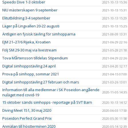
Speedo Dive 1-3 oktober
2021-10-13 15:36
NIU mästerskapen 9 september
2021-10-13 15:31
Elitutbildning 3-4 september
2021-10-13 15:29
Läger på Lingvallen 20-22 augusti
2021-10-13 15:25
Äntligen en fysisk tävling för simhopparna
2021-08-09 13:31
EJM 21–27/6 Rijeka, Kroatien
2021-06-29 22:16
Följ SM 29-30 maj via livestream
2021-05-28 21:18
Tova Mårtensson tilldelas Stipendium
2021-04-29 22:26
Digital simhoppstävling 24 april
2021-04-20 12:17
Prova på simhopp, sommar 2021
2021-04-15 07:00
Digital simhoppstävling 27 februari och mars
2021-03-26 13:01
Information till alla medlemmar i SK Poseidon angående
2020-11-05 14:35
nuläget med covid-19
15 oktober sänds simhopps- reportage på SVT Barn
2020-10-13 14:12
Diving Meet 151, 30 maj 2020
2020-06-03 17:50
Poseidon Perfect Grand Prix
2020-05-30 11:58
Anmälan till höstterminen 2020
2020-05-14 12:39