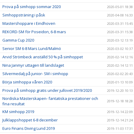
Prova på simhopp sommar 2020
2020-05-01 18:38
Simhoppsträning i påsk
2020-04-08 16:33
Mastershoppare i Eindhoven
2020-03-31 15:45
REKORD-SM för Poseidon, 6-8 mars
2020-03-31 15:38
Gamma Cup 2020
2020-03-12 13:19
Senior SM 6-8 Mars Lund/Malmö
2020-03-02 10:37
Arvid Strömbeck anställd 50 % på simhoppet
2020-02-14 12:16
Nina Janmyr uttagen till landslaget
2020-02-14 12:11
Silvermedalj på junior- SM i simhopp
2020-02-02 20:43
Börja simhoppa våren 2020
2020-01-13 10:09
Prova på simhopp gratis under jullovet 2019/2020
2019-12-20 10:13
Nordiska Mästerskapen- fantatiska prestationer och
2019-12-18 18:28
fina resultat
KM simhopp 2019
2019-12-14 22:09
Julklappshoppet 6-8 december
2019-12-14 21:24
Euro Finans Diving Lund 2019
2019-11-03 17:31