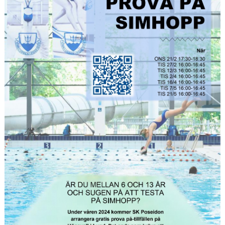
EVENT
RESULTAT
TÄVLINGSREGLER
SIMHOPPSMÄRKEN
DIVING LUND
KONTAKT