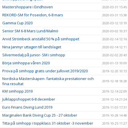
Mastershoppare i Eindhoven
2020-03-31 15:45
REKORD-SM för Poseidon, 6-8 mars
2020-03-31 15:38
Gamma Cup 2020
2020-03-12 13:19
Senior SM 6-8 Mars Lund/Malmö
2020-03-02 10:37
Arvid Strömbeck anställd 50 % på simhoppet
2020-02-14 12:16
Nina Janmyr uttagen till landslaget
2020-02-14 12:11
Silvermedalj på junior- SM i simhopp
2020-02-02 20:43
Börja simhoppa våren 2020
2020-01-13 10:09
Prova på simhopp gratis under jullovet 2019/2020
2019-12-20 10:13
Nordiska Mästerskapen- fantatiska prestationer och
2019-12-18 18:28
fina resultat
KM simhopp 2019
2019-12-14 22:09
Julklappshoppet 6-8 december
2019-12-14 21:24
Euro Finans Diving Lund 2019
2019-11-03 17:31
Marginalen Bank Diving Cup 25 - 27 oktober
2019-10-28 14:48
Titta på simhopp i toppklass 31 oktober -3 november
2019-10-25 11:27