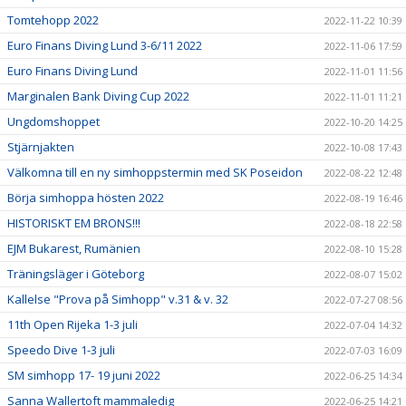
Tomtehopp 2022
2022-11-22 10:39
Euro Finans Diving Lund 3-6/11 2022
2022-11-06 17:59
Euro Finans Diving Lund
2022-11-01 11:56
Marginalen Bank Diving Cup 2022
2022-11-01 11:21
Ungdomshoppet
2022-10-20 14:25
Stjärnjakten
2022-10-08 17:43
Välkomna till en ny simhoppstermin med SK Poseidon
2022-08-22 12:48
Börja simhoppa hösten 2022
2022-08-19 16:46
HISTORISKT EM BRONS!!!
2022-08-18 22:58
EJM Bukarest, Rumänien
2022-08-10 15:28
Träningsläger i Göteborg
2022-08-07 15:02
Kallelse "Prova på Simhopp" v.31 & v. 32
2022-07-27 08:56
11th Open Rijeka 1-3 juli
2022-07-04 14:32
Speedo Dive 1-3 juli
2022-07-03 16:09
SM simhopp 17- 19 juni 2022
2022-06-25 14:34
Sanna Wallertoft mammaledig
2022-06-25 14:21