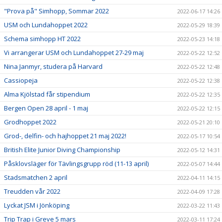
"Prova på" Simhopp, Sommar 2022
2022-06-17 14:26
USM och Lundahoppet 2022
2022-05-29 18:39
Schema simhopp HT 2022
2022-05-23 14:18
Vi arrangerar USM och Lundahoppet 27-29 maj
2022-05-22 12:52
Nina Janmyr, studera på Harvard
2022-05-22 12:48
Cassiopeja
2022-05-22 12:38
Alma Kjölstad får stipendium
2022-05-22 12:35
Bergen Open 28 april - 1 maj
2022-05-22 12:15
Grodhoppet 2022
2022-05-21 20:10
Grod-, delfin- och hajhoppet 21 maj 2022!
2022-05-17 10:54
British Elite Junior Diving Championship
2022-05-12 14:31
Påsklovsläger för Tävlingsgrupp röd (11-13 april)
2022-05-07 14:44
Stadsmatchen 2 april
2022-04-11 14:15
Treudden vår 2022
2022-04-09 17:28
Lyckat JSM i Jönköping
2022-03-22 11:43
Trip Trap i Greve 5 mars
2022-03-11 17:24