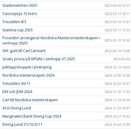
Stadsmatchen 2025
2025-04-06 12:57
Cassiopeja 15 mars
2025-03-17 14:11
Treudden 8/3
2025-03-12 11:07
Gamma cup 2025
2025-03-11 15:14
Poseidon arrangerar Nordiska Mastersmästerskapen i
2025-02-19 10:50
simhopp 2025!
SM- guld till Carl Larmark
2025-02-14 15:08
Gratis prova på tillfälle i simhopp VT 2025
2025-02-03
Julklappshoppet i Jönköping
2024-12-13 14:06
Nordiska mästerskapen 2024
2024-12-08 15:28
Treudden 30/11
2024-12-03 10:37
DM och JDM 2024
2024-11-18 11:35
Carl till Nordiska mästerskapen
2024-11-14 10:54
41st Diving Lund
2024-11-03 18:37
Marginalen Bank Diving Cup 2024
2024-10-27 19:32
Diving Lund 31/10-3/11
2024-10-24 15:39