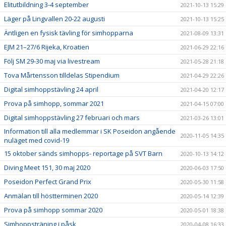
Elitutbildning 3-4 september
2021-10-13 15:29
Läger på Lingvallen 20-22 augusti
2021-10-13 15:25
Äntligen en fysisk tävling för simhopparna
2021-08-09 13:31
EJM 21–27/6 Rijeka, Kroatien
2021-06-29 22:16
Följ SM 29-30 maj via livestream
2021-05-28 21:18
Tova Mårtensson tilldelas Stipendium
2021-04-29 22:26
Digital simhoppstävling 24 april
2021-04-20 12:17
Prova på simhopp, sommar 2021
2021-04-15 07:00
Digital simhoppstävling 27 februari och mars
2021-03-26 13:01
Information till alla medlemmar i SK Poseidon angående
2020-11-05 14:35
nuläget med covid-19
15 oktober sänds simhopps- reportage på SVT Barn
2020-10-13 14:12
Diving Meet 151, 30 maj 2020
2020-06-03 17:50
Poseidon Perfect Grand Prix
2020-05-30 11:58
Anmälan till höstterminen 2020
2020-05-14 12:39
Prova på simhopp sommar 2020
2020-05-01 18:38
Simhoppsträning i påsk
2020-04-08 16:33