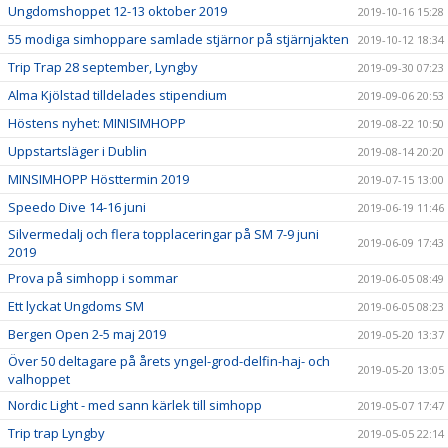
Ungdomshoppet 12-13 oktober 2019
2019-10-16 15:28
55 modiga simhoppare samlade stjärnor på stjärnjakten
2019-10-12 18:34
Trip Trap 28 september, Lyngby
2019-09-30 07:23
Alma Kjölstad tilldelades stipendium
2019-09-06 20:53
Höstens nyhet: MINISIMHOPP
2019-08-22 10:50
Uppstartsläger i Dublin
2019-08-14 20:20
MINSIMHOPP Hösttermin 2019
2019-07-15 13:00
Speedo Dive 14-16 juni
2019-06-19 11:46
Silvermedalj och flera topplaceringar på SM 7-9 juni
2019-06-09 17:43
2019
Prova på simhopp i sommar
2019-06-05 08:49
Ett lyckat Ungdoms SM
2019-06-05 08:23
Bergen Open 2-5 maj 2019
2019-05-20 13:37
Över 50 deltagare på årets yngel-grod-delfin-haj- och
2019-05-20 13:05
valhoppet
Nordic Light - med sann kärlek till simhopp
2019-05-07 17:47
Trip trap Lyngby
2019-05-05 22:14