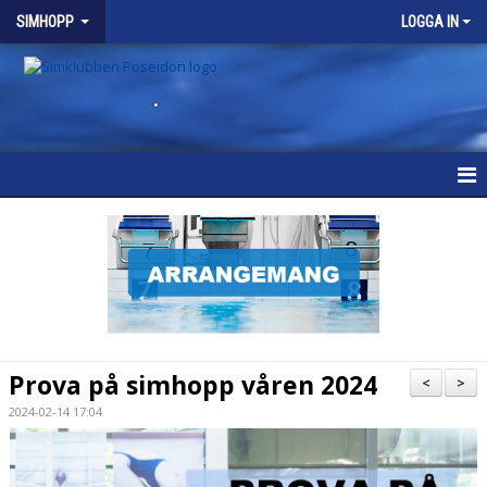
SIMHOPP
LOGGA IN
.
SIMHOPP
NYHETER
VÅRA GRUPPER
SCHEMA
Prova på simhopp våren 2024
<
>
KALENDER
2024-02-14 17:04
BRA ATT VETA