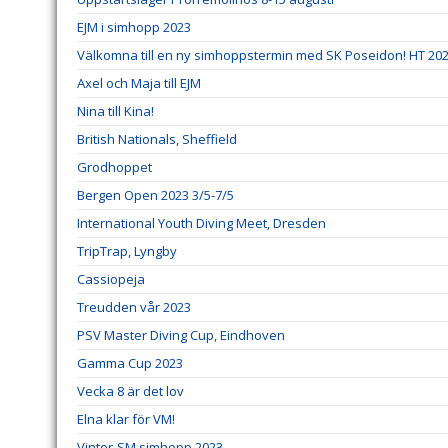
EJM i simhopp 2023
Välkomna till en ny simhoppstermin med SK Poseidon! HT 20
Axel och Maja till EJM
Nina till Kina!
British Nationals, Sheffield
Grodhoppet
Bergen Open 2023 3/5-7/5
International Youth Diving Meet, Dresden
TripTrap, Lyngby
Cassiopeja
Treudden vår 2023
PSV Master Diving Cup, Eindhoven
Gamma Cup 2023
Vecka 8 är det lov
Elna klar för VM!
Vinter-SM simhopp 2023