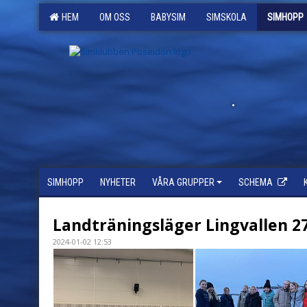
HEM
OM OSS
BABYSIM
SIMSKOLA
SIMHOPP
.
SIMHOPP
NYHETER
VÅRA GRUPPER
SCHEMA
Landträningsläger Lingvallen 27
2024-01-02 12:53