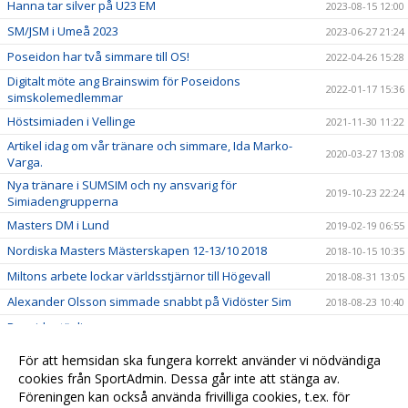
Hanna tar silver på U23 EM
2023-08-15 12:00
SM/JSM i Umeå 2023
2023-06-27 21:24
Poseidon har två simmare till OS!
2022-04-26 15:28
Digitalt möte ang Brainswim för Poseidons
2022-01-17 15:36
simskolemedlemmar
Höstsimiaden i Vellinge
2021-11-30 11:22
Artikel idag om vår tränare och simmare, Ida Marko-
2020-03-27 13:08
Varga.
Nya tränare i SUMSIM och ny ansvarig för
2019-10-23 22:24
Simiadengrupperna
Masters DM i Lund
2019-02-19 06:55
Nordiska Masters Mästerskapen 12-13/10 2018
2018-10-15 10:35
Miltons arbete lockar världsstjärnor till Högevall
2018-08-31 13:05
Alexander Olsson simmade snabbt på Vidöster Sim
2018-08-23 10:40
Poseidontävling
2018-05-02 20:41
Kval till Seriesim Div 1
2018-05-02 20:37
För att hemsidan ska fungera korrekt använder vi nödvändiga
cookies från SportAdmin. Dessa går inte att stänga av.
Seriesim Div 1 Omg 4
2018-05-02 20:34
Föreningen kan också använda frivilliga cookies, t.ex. för
FRAMGÅNGAR VID MASTERS SM
2018-03-29 11:27