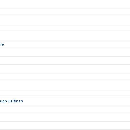
ore
rupp Delfinen