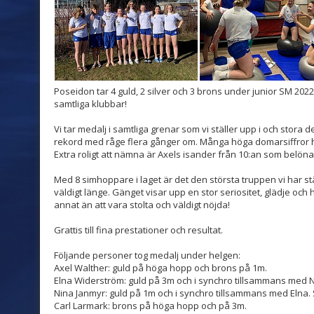
Poseidon tar 4 guld, 2 silver och 3 brons under junior SM 2022.
samtliga klubbar!
Vi tar medalj i samtliga grenar som vi ställer upp i och stora 
rekord med råge flera gånger om. Många höga domarsiffror ha
Extra roligt att nämna är Axels isander från 10:an som belön
Med 8 simhoppare i laget är det den största truppen vi har 
väldigt länge. Gänget visar upp en stor seriositet, glädje och 
annat än att vara stolta och väldigt nöjda!
Grattis till fina prestationer och resultat.
Följande personer tog medalj under helgen:
Axel Walther: guld på höga hopp och brons på 1m.
Elna Widerström: guld på 3m och i synchro tillsammans med N
Nina Janmyr: guld på 1m och i synchro tillsammans med Elna.
Carl Larmark: brons på höga hopp och på 3m.