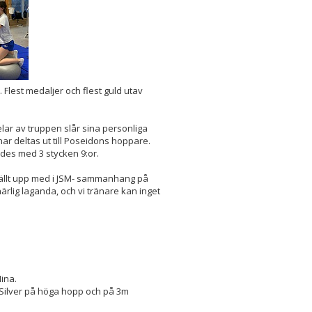
 Flest medaljer och flest guld utav
delar av truppen slår sina personliga
r deltas ut till Poseidons hoppare.
ades med 3 stycken 9:or.
ställt upp med i JSM- sammanhang på
härlig laganda, och vi tränare kan inget
ina.
 Silver på höga hopp och på 3m