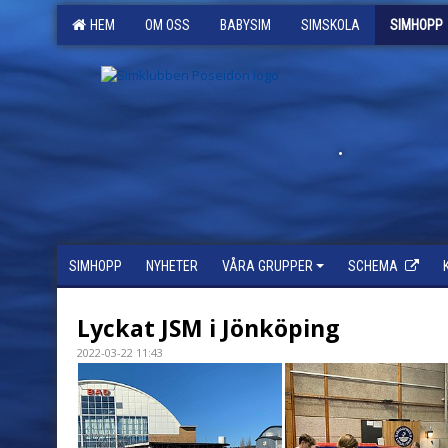
HEM
OM OSS
BABYSIM
SIMSKOLA
SIMHOPP
.
SIMHOPP
NYHETER
VÅRA GRUPPER
SCHEMA
Lyckat JSM i Jönköping
2022-03-22 11:43