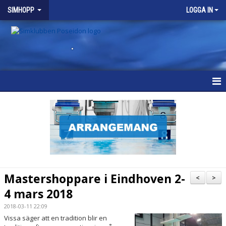
SIMHOPP
LOGGA IN
.
SIMHOPP
NYHETER
VÅRA GRUPPER
SCHEMA
Mastershoppare i Eindhoven 2-
<
>
KALENDER
4 mars 2018
2018-03-11 22:09
BRA ATT VETA
Vissa säger att en tradition blir en