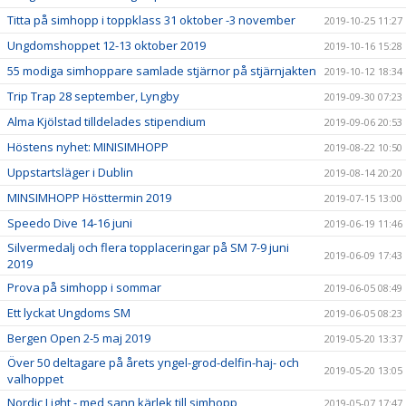
Titta på simhopp i toppklass 31 oktober -3 november
2019-10-25 11:27
Ungdomshoppet 12-13 oktober 2019
2019-10-16 15:28
55 modiga simhoppare samlade stjärnor på stjärnjakten
2019-10-12 18:34
Trip Trap 28 september, Lyngby
2019-09-30 07:23
Alma Kjölstad tilldelades stipendium
2019-09-06 20:53
Höstens nyhet: MINISIMHOPP
2019-08-22 10:50
Uppstartsläger i Dublin
2019-08-14 20:20
MINSIMHOPP Hösttermin 2019
2019-07-15 13:00
Speedo Dive 14-16 juni
2019-06-19 11:46
Silvermedalj och flera topplaceringar på SM 7-9 juni
2019-06-09 17:43
2019
Prova på simhopp i sommar
2019-06-05 08:49
Ett lyckat Ungdoms SM
2019-06-05 08:23
Bergen Open 2-5 maj 2019
2019-05-20 13:37
Över 50 deltagare på årets yngel-grod-delfin-haj- och
2019-05-20 13:05
valhoppet
Nordic Light - med sann kärlek till simhopp
2019-05-07 17:47