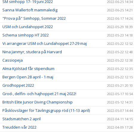
SM simhopp 17- 19 juni 2022
2022-06-25 14:34
Sanna Wallertoft mammaledig
2022-06-25 14:21
"Prova på" Simhopp, Sommar 2022
2022-06-17 14:26
USM och Lundahoppet 2022
2022-05-29 18:39
Schema simhopp HT 2022
2022-05-23 14:18
Vi arrangerar USM och Lundahoppet 27-29 maj
2022-05-22 12:52
Nina Janmyr, studera på Harvard
2022-05-22 12:48
Cassiopeja
2022-05-22 12:38
Alma Kjölstad får stipendium
2022-05-22 12:35
Bergen Open 28 april - 1 maj
2022-05-22 12:15
Grodhoppet 2022
2022-05-21 20:10
Grod-, delfin- och hajhoppet 21 maj 2022!
2022-05-17 10:54
British Elite Junior Diving Championship
2022-05-12 14:31
Påsklovsläger för Tävlingsgrupp röd (11-13 april)
2022-05-07 14:44
Stadsmatchen 2 april
2022-04-11 14:15
Treudden vår 2022
2022-04-09 17:28