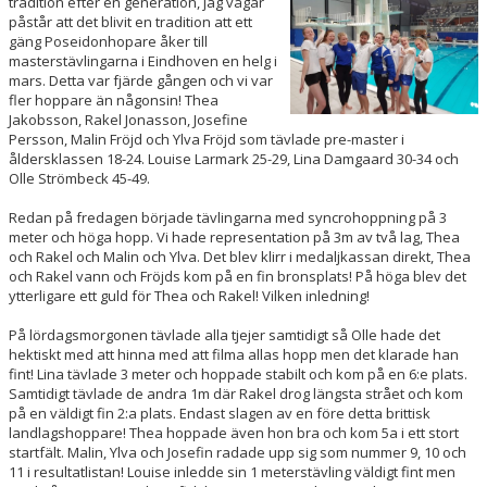
tradition efter en generation, jag vågar
EVENT
påstår att det blivit en tradition att ett
gäng Poseidonhopare åker till
masterstävlingarna i Eindhoven en helg i
RESULTAT
mars. Detta var fjärde gången och vi var
fler hoppare än någonsin! Thea
TÄVLINGSREGLER
Jakobsson, Rakel Jonasson, Josefine
Persson, Malin Fröjd och Ylva Fröjd som tävlade pre-master i
SIMHOPPSMÄRKEN
åldersklassen 18-24. Louise Larmark 25-29, Lina Damgaard 30-34 och
Olle Strömbeck 45-49.
DIVING LUND
Redan på fredagen började tävlingarna med syncrohoppning på 3
meter och höga hopp. Vi hade representation på 3m av två lag, Thea
KONTAKT
och Rakel och Malin och Ylva. Det blev klirr i medaljkassan direkt, Thea
och Rakel vann och Fröjds kom på en fin bronsplats! På höga blev det
ytterligare ett guld för Thea och Rakel! Vilken inledning!
På lördagsmorgonen tävlade alla tjejer samtidigt så Olle hade det
hektiskt med att hinna med att filma allas hopp men det klarade han
fint! Lina tävlade 3 meter och hoppade stabilt och kom på en 6:e plats.
Samtidigt tävlade de andra 1m där Rakel drog längsta strået och kom
på en väldigt fin 2:a plats. Endast slagen av en före detta brittisk
landlagshoppare! Thea hoppade även hon bra och kom 5a i ett stort
startfält. Malin, Ylva och Josefin radade upp sig som nummer 9, 10 och
11 i resultatlistan! Louise inledde sin 1 meterstävling väldigt fint men