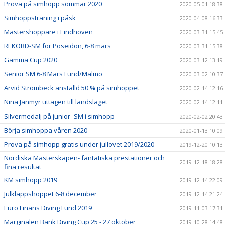
Prova på simhopp sommar 2020
2020-05-01 18:38
Simhoppsträning i påsk
2020-04-08 16:33
Mastershoppare i Eindhoven
2020-03-31 15:45
REKORD-SM för Poseidon, 6-8 mars
2020-03-31 15:38
Gamma Cup 2020
2020-03-12 13:19
Senior SM 6-8 Mars Lund/Malmö
2020-03-02 10:37
Arvid Strömbeck anställd 50 % på simhoppet
2020-02-14 12:16
Nina Janmyr uttagen till landslaget
2020-02-14 12:11
Silvermedalj på junior- SM i simhopp
2020-02-02 20:43
Börja simhoppa våren 2020
2020-01-13 10:09
Prova på simhopp gratis under jullovet 2019/2020
2019-12-20 10:13
Nordiska Mästerskapen- fantatiska prestationer och
2019-12-18 18:28
fina resultat
KM simhopp 2019
2019-12-14 22:09
Julklappshoppet 6-8 december
2019-12-14 21:24
Euro Finans Diving Lund 2019
2019-11-03 17:31
Marginalen Bank Diving Cup 25 - 27 oktober
2019-10-28 14:48