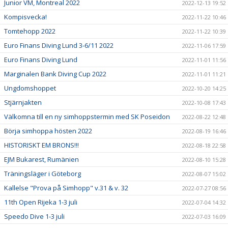
Junior VM, Montreal 2022
2022-12-13 19:52
Kompisvecka!
2022-11-22 10:46
Tomtehopp 2022
2022-11-22 10:39
Euro Finans Diving Lund 3-6/11 2022
2022-11-06 17:59
Euro Finans Diving Lund
2022-11-01 11:56
Marginalen Bank Diving Cup 2022
2022-11-01 11:21
Ungdomshoppet
2022-10-20 14:25
Stjärnjakten
2022-10-08 17:43
Välkomna till en ny simhoppstermin med SK Poseidon
2022-08-22 12:48
Börja simhoppa hösten 2022
2022-08-19 16:46
HISTORISKT EM BRONS!!!
2022-08-18 22:58
EJM Bukarest, Rumänien
2022-08-10 15:28
Träningsläger i Göteborg
2022-08-07 15:02
Kallelse "Prova på Simhopp" v.31 & v. 32
2022-07-27 08:56
11th Open Rijeka 1-3 juli
2022-07-04 14:32
Speedo Dive 1-3 juli
2022-07-03 16:09