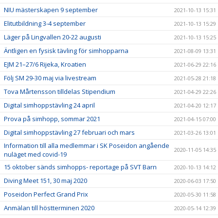
NIU mästerskapen 9 september
2021-10-13 15:31
Elitutbildning 3-4 september
2021-10-13 15:29
Läger på Lingvallen 20-22 augusti
2021-10-13 15:25
Äntligen en fysisk tävling för simhopparna
2021-08-09 13:31
EJM 21–27/6 Rijeka, Kroatien
2021-06-29 22:16
Följ SM 29-30 maj via livestream
2021-05-28 21:18
Tova Mårtensson tilldelas Stipendium
2021-04-29 22:26
Digital simhoppstävling 24 april
2021-04-20 12:17
Prova på simhopp, sommar 2021
2021-04-15 07:00
Digital simhoppstävling 27 februari och mars
2021-03-26 13:01
Information till alla medlemmar i SK Poseidon angående
2020-11-05 14:35
nuläget med covid-19
15 oktober sänds simhopps- reportage på SVT Barn
2020-10-13 14:12
Diving Meet 151, 30 maj 2020
2020-06-03 17:50
Poseidon Perfect Grand Prix
2020-05-30 11:58
Anmälan till höstterminen 2020
2020-05-14 12:39