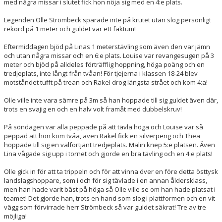
med några missar i slutet fick hon nöja sig med en 4:e plats.
Legenden Olle Strömbeck sparade inte på krutet utan slog personligt
rekord på 1 meter och guldet var ett faktum!
Eftermiddagen bjöd på Linas 1 meterstävling som även den var jämn
och utan några missar och en 6:e plats. Louise var revangesugen på 3
meter och bjöd på alldeles förträfflig hoppning, höga poäng och en
tredjeplats, inte långt från tvåan! För tjejerna i klassen 18-24 blev
motståndet tufft på trean och Rakel drog längsta strået och kom 4:a!
Olle ville inte vara sämre på 3m så han hoppade till sig guldet även där,
trots en svajig en och en halv volt framåt med dubbelskruv!
På söndagen var alla peppade på att tävla höga och Louise var så
peppad att hon kom tvåa, även Rakel fick en silverpeng och Thea
hoppade till sig en välförtjänt tredjeplats. Malin knep 5:e platsen. Även
Lina vågade sig upp i tornet och gjorde en bra tävling och en 4:e plats!
Olle gick in för att ta trippeln och för att vinna över en före detta östtysk
landslagshoppare, som i och för sig tävlade i en annan åldersklass,
men han hade varit bäst på höga så Olle ville se om han hade platsat i
teamet! Det gjorde han, trots en hand som slog i plattformen och en vit
vägg som förvirrade herr Strömbeck så var guldet säkrat! Tre av tre
möjliga!