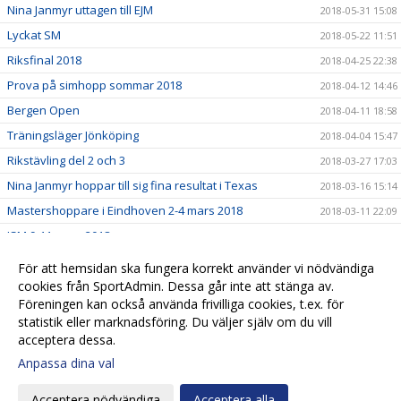
Nina Janmyr uttagen till EJM
2018-05-31 15:08
Lyckat SM
2018-05-22 11:51
Riksfinal 2018
2018-04-25 22:38
Prova på simhopp sommar 2018
2018-04-12 14:46
Bergen Open
2018-04-11 18:58
Träningsläger Jönköping
2018-04-04 15:47
Rikstävling del 2 och 3
2018-03-27 17:03
Nina Janmyr hoppar till sig fina resultat i Texas
2018-03-16 15:14
Mastershoppare i Eindhoven 2-4 mars 2018
2018-03-11 22:09
JSM 9-11 mars 2018
2018-03-11 20:31
Gamma Cup 2-4 mars 2018
2018-03-08 11:19
För att hemsidan ska fungera korrekt använder vi nödvändiga
Stadsmatchen 4 mars 2018
cookies från SportAdmin. Dessa går inte att stänga av.
2018-03-06 16:46
Föreningen kan också använda frivilliga cookies, t.ex. för
Prova på simhopp på sportlovet
2018-02-01 11:59
statistik eller marknadsföring. Du väljer själv om du vill
acceptera dessa.
Anpassa dina val
Cookie-
Gå till
inställningar
Webbversion
Acceptera nödvändiga
Acceptera alla