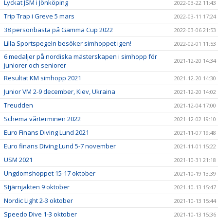
Lyckat JSM i Jönköping
2022-03-22 11:43
Trip Trap i Greve 5 mars
2022-03-11 17:24
38 personbästa på Gamma Cup 2022
2022-03-06 21:53
Lilla Sportspegeln besöker simhoppet igen!
2022-02-01 11:53
6 medaljer på nordiska mästerskapen i simhopp för
2021-12-20 14:34
juniorer och seniorer
Resultat KM simhopp 2021
2021-12-20 14:30
Junior VM 2-9 december, Kiev, Ukraina
2021-12-20 14:02
Treudden
2021-12-04 17:00
Schema vårterminen 2022
2021-12-02 19:10
Euro Finans Diving Lund 2021
2021-11-07 19:48
Euro finans Diving Lund 5-7 november
2021-11-01 15:22
USM 2021
2021-10-31 21:18
Ungdomshoppet 15-17 oktober
2021-10-19 13:39
Stjärnjakten 9 oktober
2021-10-13 15:47
Nordic Light 2-3 oktober
2021-10-13 15:44
Speedo Dive 1-3 oktober
2021-10-13 15:36