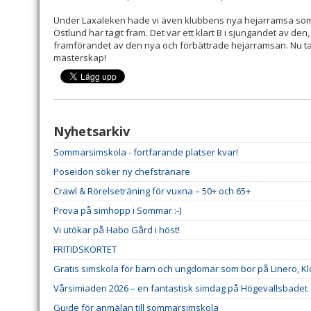
Under Laxaleken hade vi även klubbens nya hejarramsa so
Östlund har tagit fram. Det var ett klart B i sjungandet av den, 
framförandet av den nya och förbättrade hejarramsan. Nu t
mästerskap!
Nyhetsarkiv
Sommarsimskola - fortfarande platser kvar!
Poseidon söker ny chefstränare
Crawl & Rörelseträning för vuxna – 50+ och 65+
Prova på simhopp i Sommar :-)
Vi utökar på Habo Gård i höst!
FRITIDSKORTET
Gratis simskola för barn och ungdomar som bor på Linero, K
Vårsimiaden 2026 – en fantastisk simdag på Högevallsbadet
Guide för anmälan till sommarsimskola