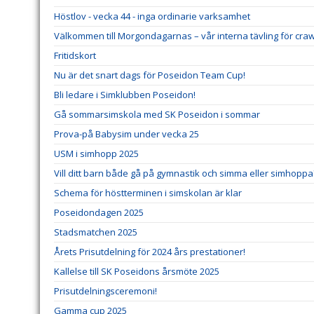
Höstlov - vecka 44 - inga ordinarie varksamhet
Välkommen till Morgondagarnas – vår interna tävling för cra
Fritidskort
Nu är det snart dags för Poseidon Team Cup!
Bli ledare i Simklubben Poseidon!
Gå sommarsimskola med SK Poseidon i sommar
Prova-på Babysim under vecka 25
USM i simhopp 2025
Vill ditt barn både gå på gymnastik och simma eller simhoppa
Schema för höstterminen i simskolan är klar
Poseidondagen 2025
Stadsmatchen 2025
Årets Prisutdelning för 2024 års prestationer!
Kallelse till SK Poseidons årsmöte 2025
Prisutdelningsceremoni!
Gamma cup 2025