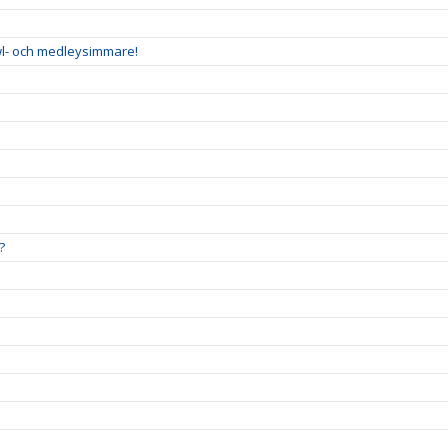
wl- och medleysimmare!
?