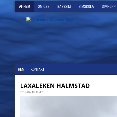
HEM
OM OSS
BABYSIM
SIMSKOLA
SIMHOPP
.
HEM
KONTAKT
LAXALEKEN HALMSTAD
2019-06-10 19:47