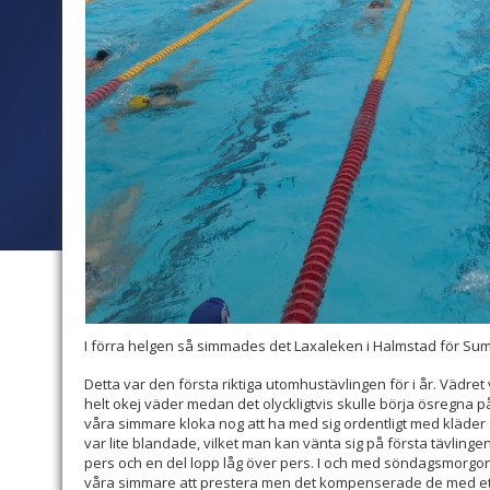
I förra helgen så simmades det Laxaleken i Halmstad för Su
Detta var den första riktiga utomhustävlingen för i år. Vädret
helt okej väder medan det olyckligtvis skulle börja ösregna
våra simmare kloka nog att ha med sig ordentligt med kläder 
var lite blandade, vilket man kan vänta sig på första tävlinge
pers och en del lopp låg över pers. I och med söndagsmorgone
våra simmare att prestera men det kompenserade de med et