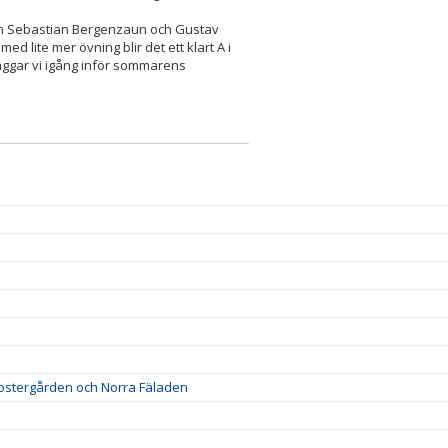
m Sebastian Bergenzaun och Gustav
med lite mer övning blir det ett klart A i
aggar vi igång inför sommarens
lostergården och Norra Fäladen