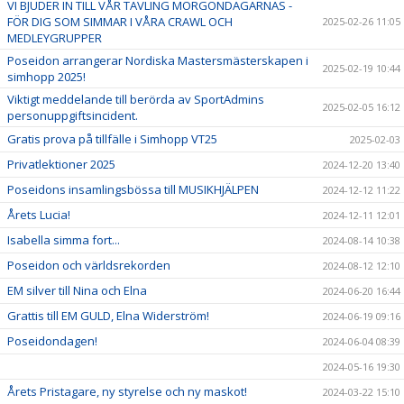
VI BJUDER IN TILL VÅR TÄVLING MORGONDAGARNAS -
FÖR DIG SOM SIMMAR I VÅRA CRAWL OCH
2025-02-26 11:05
MEDLEYGRUPPER
Poseidon arrangerar Nordiska Mastersmästerskapen i
2025-02-19 10:44
simhopp 2025!
Viktigt meddelande till berörda av SportAdmins
2025-02-05 16:12
personuppgiftsincident.
Gratis prova på tillfälle i Simhopp VT25
2025-02-03
Privatlektioner 2025
2024-12-20 13:40
Poseidons insamlingsbössa till MUSIKHJÄLPEN
2024-12-12 11:22
Årets Lucia!
2024-12-11 12:01
Isabella simma fort...
2024-08-14 10:38
Poseidon och världsrekorden
2024-08-12 12:10
EM silver till Nina och Elna
2024-06-20 16:44
Grattis till EM GULD, Elna Widerström!
2024-06-19 09:16
Poseidondagen!
2024-06-04 08:39
2024-05-16 19:30
Årets Pristagare, ny styrelse och ny maskot!
2024-03-22 15:10