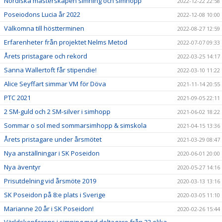
Nordiska mästerskapen simning och simhopp
2022-12-22 22:58
Poseiodons Lucia år 2022
2022-12-08 10:00
Välkomna till höstterminen
2022-08-27 12:59
Erfarenheter från projektet Nelms Metod
2022-07-07 09:33
Årets pristagare och rekord
2022-03-25 14:17
Sanna Wallertoft får stipendie!
2022-03-10 11:22
Alice Seyffart simmar VM för Döva
2021-11-14 20:55
PTC 2021
2021-09-05 22:11
2 SM-guld och 2 SM-silver i simhopp
2021-06-02 18:22
Sommar o sol med sommarsimhopp & simskola
2021-04-15 13:36
Årets pristagare under årsmötet
2021-03-29 08:47
Nya anställningar i SK Poseidon
2020-06-01 20:00
Nya äventyr
2020-05-27 14:16
Prisutdelning vid årsmöte 2019
2020-03-13 13:16
SK Poseidon på 8:e plats i Sverige
2020-03-05 11:10
Marianne 20 år i SK Poseidon!
2020-02-26 15:44
Världskonferens i simning med deltagare från 23 olika