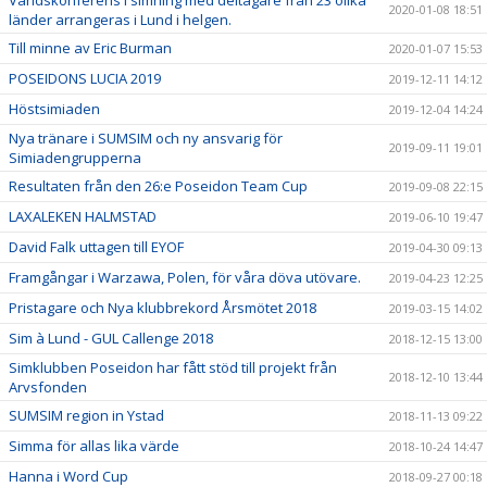
2020-01-08 18:51
länder arrangeras i Lund i helgen.
Till minne av Eric Burman
2020-01-07 15:53
POSEIDONS LUCIA 2019
2019-12-11 14:12
Höstsimiaden
2019-12-04 14:24
Nya tränare i SUMSIM och ny ansvarig för
2019-09-11 19:01
Simiadengrupperna
Resultaten från den 26:e Poseidon Team Cup
2019-09-08 22:15
LAXALEKEN HALMSTAD
2019-06-10 19:47
David Falk uttagen till EYOF
2019-04-30 09:13
Framgångar i Warzawa, Polen, för våra döva utövare.
2019-04-23 12:25
Pristagare och Nya klubbrekord Årsmötet 2018
2019-03-15 14:02
Sim à Lund - GUL Callenge 2018
2018-12-15 13:00
Simklubben Poseidon har fått stöd till projekt från
2018-12-10 13:44
Arvsfonden
SUMSIM region in Ystad
2018-11-13 09:22
Simma för allas lika värde
2018-10-24 14:47
Hanna i Word Cup
2018-09-27 00:18