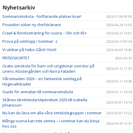
Nyhetsarkiv
Sommarsimskola - fortfarande platser kvar!
2026-07-08 09:00
Poseidon söker ny chefstränare
2026-06-24 13:00
Crawl & Rörelseträning för vuxna – 50+ och 65+
2026-06-23 15:01
Prova på simhopp i Sommar :-)
2026-06-17 09:34
Vi utökar på Habo Gård i höst!
2026-06-03 14:40
FRITIDSKORTET
2026-05-19
Gratis simskola för barn och ungdomar som bor på
2026-05-12 11:47
Linero, Klostergården och Norra Fäladen
Vårsimiaden 2026 – en fantastisk simdag på
2026-05-11 14:58
Högevallsbadet
Guide för anmälan till sommarsimskola
2026-05-11 14:24
Skånes Idrottsledarstipendium 2026 till Isabella
2026-05-07 14:14
Johansson
Nu kan du läsa om alla våra simskolegrupper i sommar
2026-05-07 13:22
Många vuxna kan inte simma – i sommar kan du börja
2026-04-29 13:41
hos oss