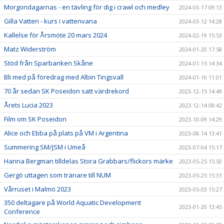
Morgondagarnas - en tävling för dig i crawl och medley
2024-03-17 09:13
Gilla Vatten - kurs i vattenvana
2024-03-12 14:28
Kallelse för Årsmöte 20 mars 2024
2024-02-19 15:53
Matz Widerström
2024-01-20 17:58
Stöd från Sparbanken Skåne
2024-01-15 14:34
Bli med på föredrag med Albin Tingsvall
2024-01-10 11:01
70 år sedan SK Poseidon satt värdrekord
2023-12-15 14:49
Årets Lucia 2023
2023-12-14 08:42
Film om SK Poseidon
2023-10-09 14:29
Alice och Ebba på plats på VM i Argentina
2023-08-14 13:41
Summering SM/JSM i Umeå
2023-07-04 15:17
Hanna Bergman tilldelas Stora Grabbars/flickors märke
2023-05-25 15:50
Gergö uttagen som tränare till NUM
2023-05-25 15:31
Vårruset i Malmö 2023
2023-05-03 15:27
350 deltagare på World Aquatic Development
2023-01-20 13:45
Conference