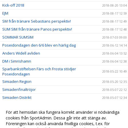
Kick-off 2018
2018-08-20 13:04
EJM
2018-08-17 12:59
SM från tränare Sebastians perspektiv!
2018-08-17 12:49
SUM SIM från tränare Panos perspektiv!
2018-08-17 12:48
SOMMAR SUMSIM
2018-07-03 09:00
Poseidondagen den 6/6 blev en härlig dag
2018-06-12 14:14
Anders Widell avliden
2018-06-04 13:52
DM i Simrishamn
2018-06-04 12:38
Sparbankstiftelsen Färs och Frosta stödjer
2018-05-22 10:49
Poseidondagen
Simiaden Region
2018-05-20 12:35
Simiadenfinaltröjor
2018-05-07 22:12
Simiaden Distrikt
2018-05-07 12:34
Poseidon kammade hem tre priser på Idrottsfesten!
2018-04-13 14:24
För att hemsidan ska fungera korrekt använder vi nödvändiga
Hanna Bergman uttagen till EJM!
2018-04-11 18:15
cookies från SportAdmin. Dessa går inte att stänga av.
Poseidon tar hem två av tre idrottspriser från Lunds
Föreningen kan också använda frivilliga cookies, t.ex. för
2018-03-27 09:33
kommun!