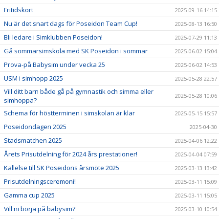
Fritidskort
2025-09-16 14:15
Nu är det snart dags för Poseidon Team Cup!
2025-08-13 16:50
Bli ledare i Simklubben Poseidon!
2025-07-29 11:13
Gå sommarsimskola med SK Poseidon i sommar
2025-06-02 15:04
Prova-på Babysim under vecka 25
2025-06-02 14:53
USM i simhopp 2025
2025-05-28 22:57
Vill ditt barn både gå på gymnastik och simma eller
2025-05-28 10:06
simhoppa?
Schema för höstterminen i simskolan är klar
2025-05-15 15:57
Poseidondagen 2025
2025-04-30
Stadsmatchen 2025
2025-04-06 12:22
Årets Prisutdelning för 2024 års prestationer!
2025-04-04 07:59
Kallelse till SK Poseidons årsmöte 2025
2025-03-13 13:42
Prisutdelningsceremoni!
2025-03-11 15:09
Gamma cup 2025
2025-03-11 15:05
Vill ni börja på babysim?
2025-03-10 10:54