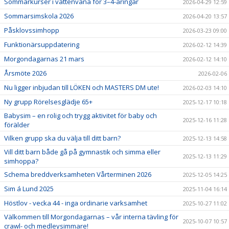
Sommarkurser i vattenvana för 3–4-åringar
2026-04-29 12:59
Sommarsimskola 2026
2026-04-20 13:57
Påsklovssimhopp
2026-03-23 09:00
Funktionärsuppdatering
2026-02-12 14:39
Morgondagarnas 21 mars
2026-02-12 14:10
Årsmöte 2026
2026-02-06
Nu ligger inbjudan till LÖKEN och MASTERS DM ute!
2026-02-03 14:10
Ny grupp Rörelsesglädje 65+
2025-12-17 10:18
Babysim – en rolig och trygg aktivitet för baby och
2025-12-16 11:28
förälder
Vilken grupp ska du välja till ditt barn?
2025-12-13 14:58
Vill ditt barn både gå på gymnastik och simma eller
2025-12-13 11:29
simhoppa?
Schema breddverksamheten Vårterminen 2026
2025-12-05 14:25
Sim á Lund 2025
2025-11-04 16:14
Höstlov - vecka 44 - inga ordinarie varksamhet
2025-10-27 11:02
Välkommen till Morgondagarnas – vår interna tävling för
2025-10-07 10:57
crawl- och medleysimmare!