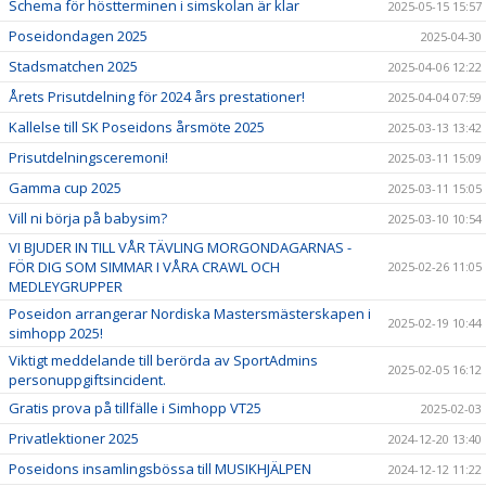
Schema för höstterminen i simskolan är klar
2025-05-15 15:57
Poseidondagen 2025
2025-04-30
Stadsmatchen 2025
2025-04-06 12:22
Årets Prisutdelning för 2024 års prestationer!
2025-04-04 07:59
Kallelse till SK Poseidons årsmöte 2025
2025-03-13 13:42
Prisutdelningsceremoni!
2025-03-11 15:09
Gamma cup 2025
2025-03-11 15:05
Vill ni börja på babysim?
2025-03-10 10:54
VI BJUDER IN TILL VÅR TÄVLING MORGONDAGARNAS -
FÖR DIG SOM SIMMAR I VÅRA CRAWL OCH
2025-02-26 11:05
MEDLEYGRUPPER
Poseidon arrangerar Nordiska Mastersmästerskapen i
2025-02-19 10:44
simhopp 2025!
Viktigt meddelande till berörda av SportAdmins
2025-02-05 16:12
personuppgiftsincident.
Gratis prova på tillfälle i Simhopp VT25
2025-02-03
Privatlektioner 2025
2024-12-20 13:40
Poseidons insamlingsbössa till MUSIKHJÄLPEN
2024-12-12 11:22