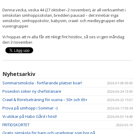
Denna vecka, vecka 44 (27 oktober–2 november), är all verksamhet i
simskolan simhoppsskolan, bredden pausad – det innebär inga
simskolor, simhoppskolor, babysim, crawl- och medleygrupper eller
vuxengrupper.
Vi hoppas att ni alla får ett riktigt fint höstlov, så ses vi igen måndag
den 3 november.
Nyhetsarkiv
Sommarsimskola - fortfarande platser kvar!
2026-07-08 09:00
Poseidon söker ny chefstränare
2026-06-24 13:00
Crawl & Rörelseträning för vuxna – 50+ och 65+
2026-06-23 15:01
Prova på simhopp i Sommar :-)
2026-06-17 09:34
Vi utökar på Habo Gård i höst!
2026-06-03 14:40
FRITIDSKORTET
2026-05-19
Gratis simskola för barn och ungdomar som bor på