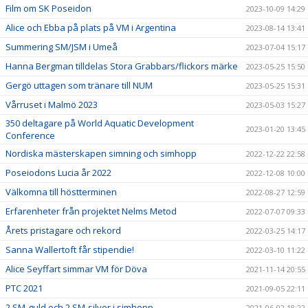
Film om SK Poseidon
2023-10-09 14:29
Alice och Ebba på plats på VM i Argentina
2023-08-14 13:41
Summering SM/JSM i Umeå
2023-07-04 15:17
Hanna Bergman tilldelas Stora Grabbars/flickors märke
2023-05-25 15:50
Gergö uttagen som tränare till NUM
2023-05-25 15:31
Vårruset i Malmö 2023
2023-05-03 15:27
350 deltagare på World Aquatic Development
2023-01-20 13:45
Conference
Nordiska mästerskapen simning och simhopp
2022-12-22 22:58
Poseiodons Lucia år 2022
2022-12-08 10:00
Välkomna till höstterminen
2022-08-27 12:59
Erfarenheter från projektet Nelms Metod
2022-07-07 09:33
Årets pristagare och rekord
2022-03-25 14:17
Sanna Wallertoft får stipendie!
2022-03-10 11:22
Alice Seyffart simmar VM för Döva
2021-11-14 20:55
PTC 2021
2021-09-05 22:11
2 SM-guld och 2 SM-silver i simhopp
2021-06-02 18:22