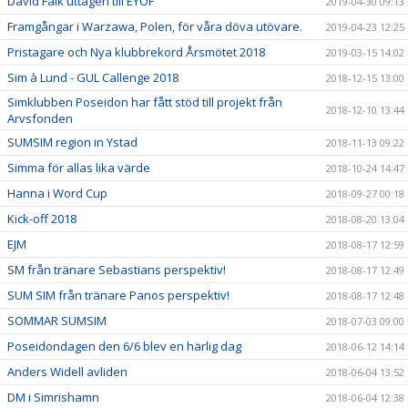
David Falk uttagen till EYOF
2019-04-30 09:13
Framgångar i Warzawa, Polen, för våra döva utövare.
2019-04-23 12:25
Pristagare och Nya klubbrekord Årsmötet 2018
2019-03-15 14:02
Sim à Lund - GUL Callenge 2018
2018-12-15 13:00
Simklubben Poseidon har fått stöd till projekt från
2018-12-10 13:44
Arvsfonden
SUMSIM region in Ystad
2018-11-13 09:22
Simma för allas lika värde
2018-10-24 14:47
Hanna i Word Cup
2018-09-27 00:18
Kick-off 2018
2018-08-20 13:04
EJM
2018-08-17 12:59
SM från tränare Sebastians perspektiv!
2018-08-17 12:49
SUM SIM från tränare Panos perspektiv!
2018-08-17 12:48
SOMMAR SUMSIM
2018-07-03 09:00
Poseidondagen den 6/6 blev en härlig dag
2018-06-12 14:14
Anders Widell avliden
2018-06-04 13:52
DM i Simrishamn
2018-06-04 12:38