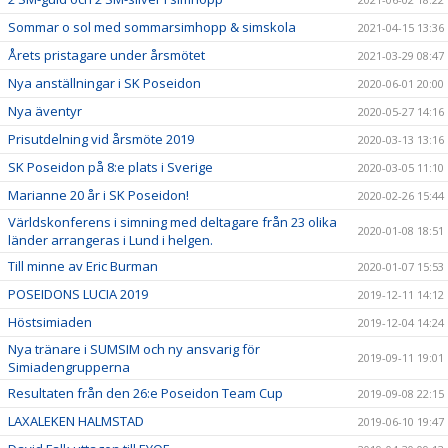
Sommar o sol med sommarsimhopp & simskola
2021-04-15 13:36
Årets pristagare under årsmötet
2021-03-29 08:47
Nya anställningar i SK Poseidon
2020-06-01 20:00
Nya äventyr
2020-05-27 14:16
Prisutdelning vid årsmöte 2019
2020-03-13 13:16
SK Poseidon på 8:e plats i Sverige
2020-03-05 11:10
Marianne 20 år i SK Poseidon!
2020-02-26 15:44
Världskonferens i simning med deltagare från 23 olika
2020-01-08 18:51
länder arrangeras i Lund i helgen.
Till minne av Eric Burman
2020-01-07 15:53
POSEIDONS LUCIA 2019
2019-12-11 14:12
Höstsimiaden
2019-12-04 14:24
Nya tränare i SUMSIM och ny ansvarig för
2019-09-11 19:01
Simiadengrupperna
Resultaten från den 26:e Poseidon Team Cup
2019-09-08 22:15
LAXALEKEN HALMSTAD
2019-06-10 19:47