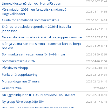
2026-05-12 11:47
Linero, Klostergården och Norra Fäladen
Vårsimiaden 2026 – en fantastisk simdag på
2026-05-11 14:58
Högevallsbadet
Guide för anmälan till sommarsimskola
2026-05-11 14:24
Skånes Idrottsledarstipendium 2026 till Isabella
2026-05-07 14:14
Johansson
Nu kan du läsa om alla våra simskolegrupper i sommar
2026-05-07 13:22
Många vuxna kan inte simma – i sommar kan du börja
2026-04-29 13:41
hos oss
Sommarkurser i vattenvana för 3–4-åringar
2026-04-29 12:59
Sommarsimskola 2026
2026-04-20 13:57
Påsklovssimhopp
2026-03-23 09:00
Funktionärsuppdatering
2026-02-12 14:39
Morgondagarnas 21 mars
2026-02-12 14:10
Årsmöte 2026
2026-02-06
Nu ligger inbjudan till LÖKEN och MASTERS DM ute!
2026-02-03 14:10
Ny grupp Rörelsesglädje 65+
2025-12-17 10:18
Babysim – en rolig och trygg aktivitet för baby och