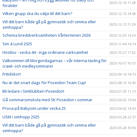
2025-12-16 11:28
förälder
Vilken grupp ska du välja till ditt barn?
2025-12-13 14:58
Vill ditt barn både gå på gymnastik och simma eller
2025-12-13 11:29
simhoppa?
Schema breddverksamheten Vårterminen 2026
2025-12-05 14:25
Sim á Lund 2025
2025-11-04 16:14
Höstlov - vecka 44 - inga ordinarie varksamhet
2025-10-27 11:02
Välkommen till Morgondagarnas – vår interna tävling för
2025-10-07 10:57
crawl- och medleysimmare!
Fritidskort
2025-09-16 14:15
Nu är det snart dags för Poseidon Team Cup!
2025-08-13 16:50
Bli ledare i Simklubben Poseidon!
2025-07-29 11:13
Gå sommarsimskola med SK Poseidon i sommar
2025-06-02 15:04
Prova-på Babysim under vecka 25
2025-06-02 14:53
USM i simhopp 2025
2025-05-28 22:57
Vill ditt barn både gå på gymnastik och simma eller
2025-05-28 10:06
simhoppa?