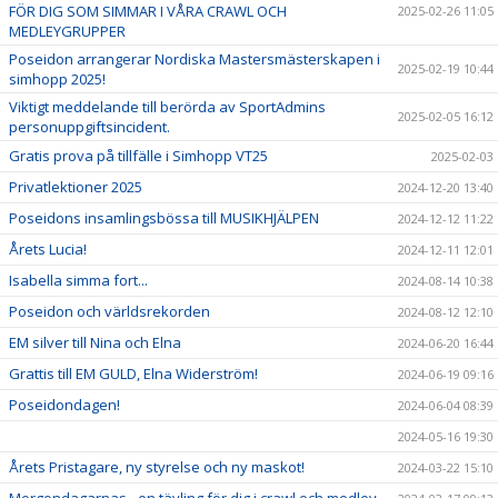
FÖR DIG SOM SIMMAR I VÅRA CRAWL OCH
2025-02-26 11:05
MEDLEYGRUPPER
Poseidon arrangerar Nordiska Mastersmästerskapen i
2025-02-19 10:44
simhopp 2025!
Viktigt meddelande till berörda av SportAdmins
2025-02-05 16:12
personuppgiftsincident.
Gratis prova på tillfälle i Simhopp VT25
2025-02-03
Privatlektioner 2025
2024-12-20 13:40
Poseidons insamlingsbössa till MUSIKHJÄLPEN
2024-12-12 11:22
Årets Lucia!
2024-12-11 12:01
Isabella simma fort...
2024-08-14 10:38
Poseidon och världsrekorden
2024-08-12 12:10
EM silver till Nina och Elna
2024-06-20 16:44
Grattis till EM GULD, Elna Widerström!
2024-06-19 09:16
Poseidondagen!
2024-06-04 08:39
2024-05-16 19:30
Årets Pristagare, ny styrelse och ny maskot!
2024-03-22 15:10