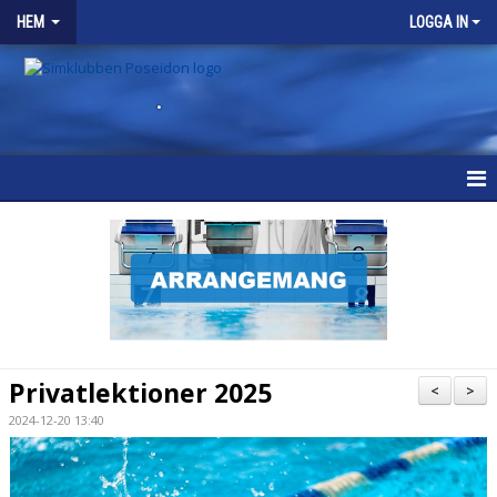
HEM
LOGGA IN
.
HEM
KONTAKT
Privatlektioner 2025
<
>
2024-12-20 13:40