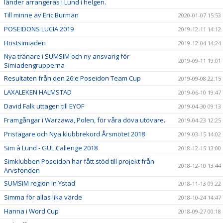
länder arrangeras i Lund i helgen.
Till minne av Eric Burman
2020-01-07 15:53
POSEIDONS LUCIA 2019
2019-12-11 14:12
Höstsimiaden
2019-12-04 14:24
Nya tränare i SUMSIM och ny ansvarig för
2019-09-11 19:01
Simiadengrupperna
Resultaten från den 26:e Poseidon Team Cup
2019-09-08 22:15
LAXALEKEN HALMSTAD
2019-06-10 19:47
David Falk uttagen till EYOF
2019-04-30 09:13
Framgångar i Warzawa, Polen, för våra döva utövare.
2019-04-23 12:25
Pristagare och Nya klubbrekord Årsmötet 2018
2019-03-15 14:02
Sim à Lund - GUL Callenge 2018
2018-12-15 13:00
Simklubben Poseidon har fått stöd till projekt från
2018-12-10 13:44
Arvsfonden
SUMSIM region in Ystad
2018-11-13 09:22
Simma för allas lika värde
2018-10-24 14:47
Hanna i Word Cup
2018-09-27 00:18