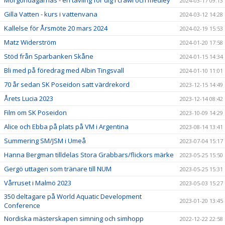
Morgondagarnas - en tävling för dig i crawl och medley
2024-03-17 09:13
Gilla Vatten - kurs i vattenvana
2024-03-12 14:28
Kallelse för Årsmöte 20 mars 2024
2024-02-19 15:53
Matz Widerström
2024-01-20 17:58
Stöd från Sparbanken Skåne
2024-01-15 14:34
Bli med på föredrag med Albin Tingsvall
2024-01-10 11:01
70 år sedan SK Poseidon satt värdrekord
2023-12-15 14:49
Årets Lucia 2023
2023-12-14 08:42
Film om SK Poseidon
2023-10-09 14:29
Alice och Ebba på plats på VM i Argentina
2023-08-14 13:41
Summering SM/JSM i Umeå
2023-07-04 15:17
Hanna Bergman tilldelas Stora Grabbars/flickors märke
2023-05-25 15:50
Gergö uttagen som tränare till NUM
2023-05-25 15:31
Vårruset i Malmö 2023
2023-05-03 15:27
350 deltagare på World Aquatic Development
2023-01-20 13:45
Conference
Nordiska mästerskapen simning och simhopp
2022-12-22 22:58