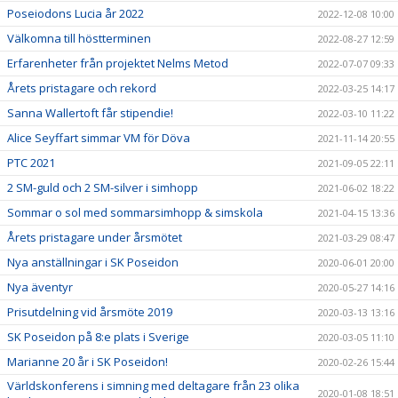
Poseiodons Lucia år 2022
2022-12-08 10:00
Välkomna till höstterminen
2022-08-27 12:59
Erfarenheter från projektet Nelms Metod
2022-07-07 09:33
Årets pristagare och rekord
2022-03-25 14:17
Sanna Wallertoft får stipendie!
2022-03-10 11:22
Alice Seyffart simmar VM för Döva
2021-11-14 20:55
PTC 2021
2021-09-05 22:11
2 SM-guld och 2 SM-silver i simhopp
2021-06-02 18:22
Sommar o sol med sommarsimhopp & simskola
2021-04-15 13:36
Årets pristagare under årsmötet
2021-03-29 08:47
Nya anställningar i SK Poseidon
2020-06-01 20:00
Nya äventyr
2020-05-27 14:16
Prisutdelning vid årsmöte 2019
2020-03-13 13:16
SK Poseidon på 8:e plats i Sverige
2020-03-05 11:10
Marianne 20 år i SK Poseidon!
2020-02-26 15:44
Världskonferens i simning med deltagare från 23 olika
2020-01-08 18:51