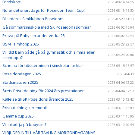
Fritidskort
2025-09-16 14:15
Nu är det snart dags för Poseidon Team Cup!
2025-08-13 16:50
Bli ledare i Simklubben Poseidon!
2025-07-29 11:13
Gå sommarsimskola med SK Poseidon i sommar
2025-06-02 15:04
Prova-på Babysim under vecka 25
2025-06-02 14:53
USM i simhopp 2025
2025-05-28 22:57
Vill ditt barn både gå på gymnastik och simma eller
2025-05-28 10:06
simhoppa?
Schema för höstterminen i simskolan är klar
2025-05-15 15:57
Poseidondagen 2025
2025-04-30
Stadsmatchen 2025
2025-04-06 12:22
Årets Prisutdelning för 2024 års prestationer!
2025-04-04 07:59
Kallelse till SK Poseidons årsmöte 2025
2025-03-13 13:42
Prisutdelningsceremoni!
2025-03-11 15:09
Gamma cup 2025
2025-03-11 15:05
Vill ni börja på babysim?
2025-03-10 10:54
VI BJUDER IN TILL VÅR TÄVLING MORGONDAGARNAS -