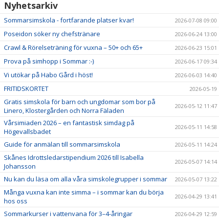
Nyhetsarkiv
Sommarsimskola - fortfarande platser kvar!
2026-07-08 09:00
Poseidon söker ny chefstränare
2026-06-24 13:00
Crawl & Rörelseträning för vuxna – 50+ och 65+
2026-06-23 15:01
Prova på simhopp i Sommar :-)
2026-06-17 09:34
Vi utökar på Habo Gård i höst!
2026-06-03 14:40
FRITIDSKORTET
2026-05-19
Gratis simskola för barn och ungdomar som bor på
2026-05-12 11:47
Linero, Klostergården och Norra Fäladen
Vårsimiaden 2026 – en fantastisk simdag på
2026-05-11 14:58
Högevallsbadet
Guide för anmälan till sommarsimskola
2026-05-11 14:24
Skånes Idrottsledarstipendium 2026 till Isabella
2026-05-07 14:14
Johansson
Nu kan du läsa om alla våra simskolegrupper i sommar
2026-05-07 13:22
Många vuxna kan inte simma – i sommar kan du börja
2026-04-29 13:41
hos oss
Sommarkurser i vattenvana för 3–4-åringar
2026-04-29 12:59