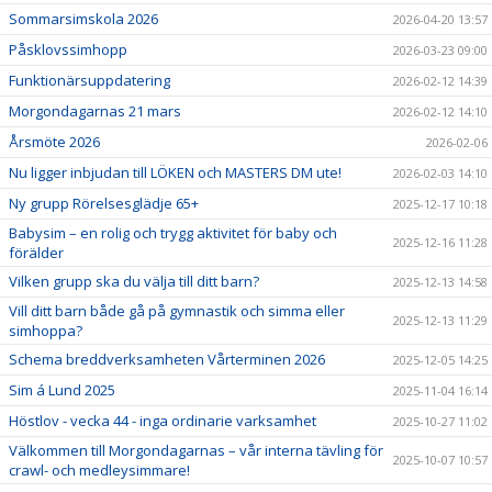
Sommarsimskola 2026
2026-04-20 13:57
Påsklovssimhopp
2026-03-23 09:00
Funktionärsuppdatering
2026-02-12 14:39
Morgondagarnas 21 mars
2026-02-12 14:10
Årsmöte 2026
2026-02-06
Nu ligger inbjudan till LÖKEN och MASTERS DM ute!
2026-02-03 14:10
Ny grupp Rörelsesglädje 65+
2025-12-17 10:18
Babysim – en rolig och trygg aktivitet för baby och
2025-12-16 11:28
förälder
Vilken grupp ska du välja till ditt barn?
2025-12-13 14:58
Vill ditt barn både gå på gymnastik och simma eller
2025-12-13 11:29
simhoppa?
Schema breddverksamheten Vårterminen 2026
2025-12-05 14:25
Sim á Lund 2025
2025-11-04 16:14
Höstlov - vecka 44 - inga ordinarie varksamhet
2025-10-27 11:02
Välkommen till Morgondagarnas – vår interna tävling för
2025-10-07 10:57
crawl- och medleysimmare!