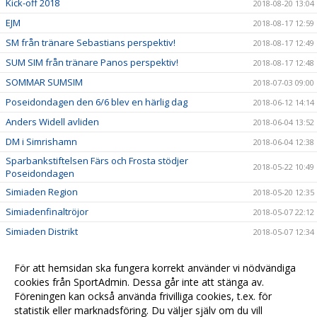
Kick-off 2018
2018-08-20 13:04
EJM
2018-08-17 12:59
SM från tränare Sebastians perspektiv!
2018-08-17 12:49
SUM SIM från tränare Panos perspektiv!
2018-08-17 12:48
SOMMAR SUMSIM
2018-07-03 09:00
Poseidondagen den 6/6 blev en härlig dag
2018-06-12 14:14
Anders Widell avliden
2018-06-04 13:52
DM i Simrishamn
2018-06-04 12:38
Sparbankstiftelsen Färs och Frosta stödjer
2018-05-22 10:49
Poseidondagen
Simiaden Region
2018-05-20 12:35
Simiadenfinaltröjor
2018-05-07 22:12
Simiaden Distrikt
2018-05-07 12:34
Poseidon kammade hem tre priser på Idrottsfesten!
2018-04-13 14:24
För att hemsidan ska fungera korrekt använder vi nödvändiga
Hanna Bergman uttagen till EJM!
2018-04-11 18:15
cookies från SportAdmin. Dessa går inte att stänga av.
Poseidon tar hem två av tre idrottspriser från Lunds
Föreningen kan också använda frivilliga cookies, t.ex. för
2018-03-27 09:33
kommun!
statistik eller marknadsföring. Du väljer själv om du vill