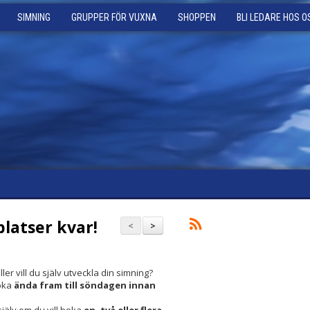
SIMNING
GRUPPER FÖR VUXNA
SHOPPEN
BLI LEDARE HOS O
latser kvar!
<
>
Eller vill du själv utveckla din simning?
oka
ända fram till söndagen innan