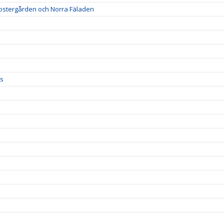
lostergården och Norra Fäladen
ss