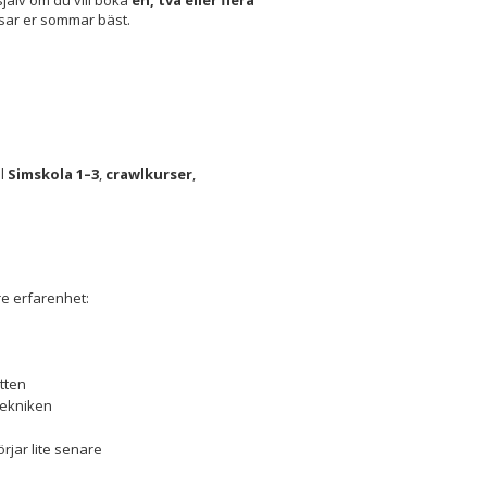
 själv om du vill boka
en, två eller flera
assar er sommar bäst.
ll
Simskola 1–3
,
crawlkurser
,
are erfarenhet:
atten
 tekniken
rjar lite senare