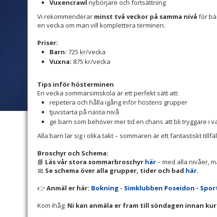
Vuxencrawl
nybörjare och fortsättning
Vi rekommenderar
minst två veckor på samma nivå
för bä
en vecka om man vill komplettera terminen.
Priser:
Barn:
725 kr/vecka
Vuxna:
875 kr/vecka
Tips inför hösterminen
En vecka sommarsimskola är ett perfekt sätt att:
repetera och hålla igång inför höstens grupper
tjuvstarta på nästa nivå
ge barn som behöver mer tid en chans att bli tryggare i v
Alla barn lär sig i olika takt – sommaren är ett fantastiskt tillf
Broschyr och Schema:
📘
Läs vår stora sommarbroschyr
här
– med alla nivåer, må
📅
Se schema över alla grupper, tider och bad
här.
👉
Anmäl er här:
Bokning - Simklubben Poseidon - Spo
Kom ihåg:
Ni kan anmäla er fram till söndagen innan kur