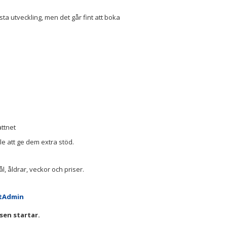
sta utveckling, men det går fint att boka
attnet
älle att ge dem extra stöd.
l, åldrar, veckor och priser.
rtAdmin
sen startar.