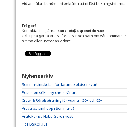
Vid anmälan behöver ni bekräfta att ni läst bokningsinformat
Frågor?
Kontakta oss gärna:
kansliet@skposeidon.se
Och tipsa gärna andra föräldrar och barn om vår sommarsimsko
simma eller utvecklas vidare.
Nyhetsarkiv
Sommarsimskola - fortfarande platser kvar!
Poseidon söker ny chefstränare
Crawl & Rörelseträning för vuxna – 50+ och 65+
Prova på simhopp i Sommar :-)
Vi utökar på Habo Gård i höst!
FRITIDSKORTET