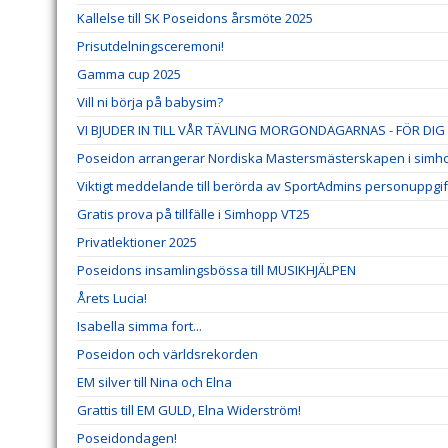
Kallelse till SK Poseidons årsmöte 2025
Prisutdelningsceremoni!
Gamma cup 2025
Vill ni börja på babysim?
VI BJUDER IN TILL VÅR TÄVLING MORGONDAGARNAS - FÖR D
Poseidon arrangerar Nordiska Mastersmästerskapen i simho
Viktigt meddelande till berörda av SportAdmins personuppgif
Gratis prova på tillfälle i Simhopp VT25
Privatlektioner 2025
Poseidons insamlingsbössa till MUSIKHJÄLPEN
Årets Lucia!
Isabella simma fort...
Poseidon och världsrekorden
EM silver till Nina och Elna
Grattis till EM GULD, Elna Widerström!
Poseidondagen!