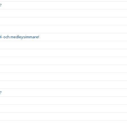
?
wl- och medleysimmare!
?