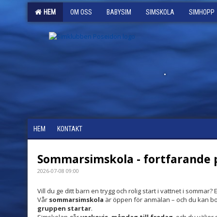
HEM
OM OSS
BABYSIM
SIMSKOLA
SIMHOPP
.
HEM
KONTAKT
Sommarsimskola - fortfarande p
2026-07-08 09:00
Vill du ge ditt barn en trygg och rolig start i vattnet i sommar? 
Vår
sommarsimskola
är öppen för anmälan – och du kan b
gruppen startar
.