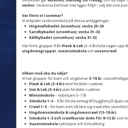
Simskolan går
veckovis, måndag till fredag
, och du väljer
veckor
. Veckorna behöver inte ligga i följd – välj det som p
Var finns vi i sommar?
Vi erbjuder veckosimskola på dessa anläggningar:
Högevallsbadet (inomhus): vecka 25–33
Sandbybadet (utomhus): vecka 31–32
Källbybadet (utomhus): vecka 31-32
Här finns grupper från
Plask & Lek
(3–4 år) hela vägen upp ti
ungdomsgrupper
,
vuxensimskola
och
vuxencrawl
.
Vilken nivå ska du välja?
Vi har grupper för barn och ungdomar
3–18 år
, oavsett tidig
Plask & Lek (3-4 år)
med förälder i vattnet.
Sim & Lek (3-4 år)
utan förälder i vattnet
Minisimskola
– nybörjare 5–7 år
Simskola 1–3
– från första simtag till trygghet på djupt v
Crawl 1–3
– för barn som vill lära sig crawl eller utveckla
Ungdomssimskola & ungdomscrawl (13–18 år)
Simskola 1–3 och crawlkurser även för 9–12 år
som bö
Vuxensimskola
nybörjare och fortsättning