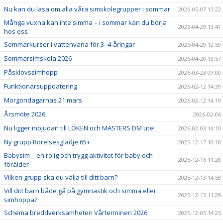
Nu kan du läsa om alla våra simskolegrupper i sommar
2026-05-07 13:22
Många vuxna kan inte simma – i sommar kan du börja
2026-04-29 13:41
hos oss
Sommarkurser i vattenvana för 3–4-åringar
2026-04-29 12:59
Sommarsimskola 2026
2026-04-20 13:57
Påsklovssimhopp
2026-03-23 09:00
Funktionärsuppdatering
2026-02-12 14:39
Morgondagarnas 21 mars
2026-02-12 14:10
Årsmöte 2026
2026-02-06
Nu ligger inbjudan till LÖKEN och MASTERS DM ute!
2026-02-03 14:10
Ny grupp Rörelsesglädje 65+
2025-12-17 10:18
Babysim – en rolig och trygg aktivitet för baby och
2025-12-16 11:28
förälder
Vilken grupp ska du välja till ditt barn?
2025-12-13 14:58
Vill ditt barn både gå på gymnastik och simma eller
2025-12-13 11:29
simhoppa?
Schema breddverksamheten Vårterminen 2026
2025-12-05 14:25