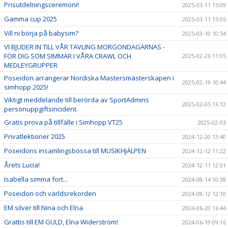
Prisutdelningsceremoni!
2025-03-11 15:09
Gamma cup 2025
2025-03-11 15:05
Vill ni börja på babysim?
2025-03-10 10:54
VI BJUDER IN TILL VÅR TÄVLING MORGONDAGARNAS -
FÖR DIG SOM SIMMAR I VÅRA CRAWL OCH
2025-02-26 11:05
MEDLEYGRUPPER
Poseidon arrangerar Nordiska Mastersmästerskapen i
2025-02-19 10:44
simhopp 2025!
Viktigt meddelande till berörda av SportAdmins
2025-02-05 16:12
personuppgiftsincident.
Gratis prova på tillfälle i Simhopp VT25
2025-02-03
Privatlektioner 2025
2024-12-20 13:40
Poseidons insamlingsbössa till MUSIKHJÄLPEN
2024-12-12 11:22
Årets Lucia!
2024-12-11 12:01
Isabella simma fort...
2024-08-14 10:38
Poseidon och världsrekorden
2024-08-12 12:10
EM silver till Nina och Elna
2024-06-20 16:44
Grattis till EM GULD, Elna Widerström!
2024-06-19 09:16