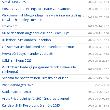
Sim á Lund 2025
2025-11-04 16:14
Höstlov - vecka 44 - inga ordinarie varksamhet
2025-10-27 11:02
Välkommen till Morgondagarnas – vår interna tävling för
2025-10-07 10:57
crawl- och medleysimmare!
Fritidskort
2025-09-16 14:15
Nu är det snart dags för Poseidon Team Cup!
2025-08-13 16:50
Bli ledare i Simklubben Poseidon!
2025-07-29 11:13
Gå sommarsimskola med SK Poseidon i sommar
2025-06-02 15:04
Prova-på Babysim under vecka 25
2025-06-02 14:53
USM i simhopp 2025
2025-05-28 22:57
Vill ditt barn både gå på gymnastik och simma eller
2025-05-28 10:06
simhoppa?
Schema för höstterminen i simskolan är klar
2025-05-15 15:57
Poseidondagen 2025
2025-04-30
Stadsmatchen 2025
2025-04-06 12:22
Årets Prisutdelning för 2024 års prestationer!
2025-04-04 07:59
Kallelse till SK Poseidons årsmöte 2025
2025-03-13 13:42