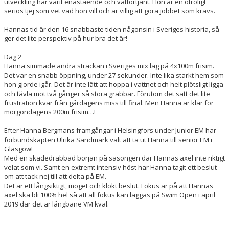
utveckling har varit enastående och välförtjänt. Hon är en otroligt
seriös tjej som vet vad hon vill och är villig att göra jobbet som krävs.
Hannas tid är den 16 snabbaste tiden någonsin i Sveriges historia, så
ger det lite perspektiv på hur bra det är!
Dag 2
Hanna simmade andra sträckan i Sveriges mix lag på 4x100m frisim.
Det var en snabb öppning, under 27 sekunder. Inte lika starkt hem som
hon gjorde igår. Det är inte lätt att hoppa i vattnet och helt plötsligt ligga
och tävla mot två gånger så stora grabbar. Förutom det satt det lite
frustration kvar från gårdagens miss till final. Men Hanna är klar för
morgondagens 200m frisim…!
Efter Hanna Bergmans framgångar i Helsingfors under Junior EM har
förbundskapten Ulrika Sandmark valt att ta ut Hanna till senior EM i
Glasgow!
Med en skadedrabbad början på säsongen där Hannas axel inte riktigt
velat som vi. Samt en extremt intensiv höst har Hanna tagit ett beslut
om att tack nej till att delta på EM.
Det är ett långsiktigt, moget och klokt beslut. Fokus är på att Hannas
axel ska bli 100% hel så att all fokus kan läggas på Swim Open i april
2019 där det är långbane VM kval.