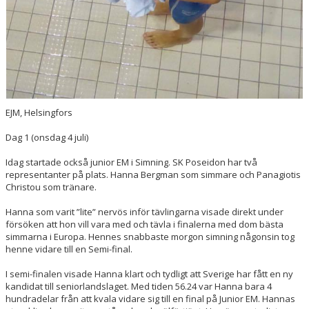
EJM, Helsingfors
Dag 1 (onsdag 4 juli)
Idag startade också junior EM i Simning. SK Poseidon har två
representanter på plats. Hanna Bergman som simmare och Panagiotis
Christou som tränare.
Hanna som varit ”lite” nervös inför tävlingarna visade direkt under
försöken att hon vill vara med och tävla i finalerna med dom bästa
simmarna i Europa. Hennes snabbaste morgon simning någonsin tog
henne vidare till en Semi-final.
I semi-finalen visade Hanna klart och tydligt att Sverige har fått en ny
kandidat till seniorlandslaget. Med tiden 56.24 var Hanna bara 4
hundradelar från att kvala vidare sig till en final på Junior EM. Hannas