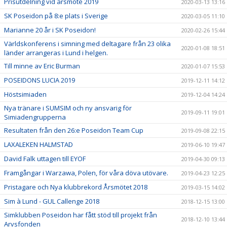
Prisutdelning vid årsmöte 2019
2020-03-13 13:16
SK Poseidon på 8:e plats i Sverige
2020-03-05 11:10
Marianne 20 år i SK Poseidon!
2020-02-26 15:44
Världskonferens i simning med deltagare från 23 olika
2020-01-08 18:51
länder arrangeras i Lund i helgen.
Till minne av Eric Burman
2020-01-07 15:53
POSEIDONS LUCIA 2019
2019-12-11 14:12
Höstsimiaden
2019-12-04 14:24
Nya tränare i SUMSIM och ny ansvarig för
2019-09-11 19:01
Simiadengrupperna
Resultaten från den 26:e Poseidon Team Cup
2019-09-08 22:15
LAXALEKEN HALMSTAD
2019-06-10 19:47
David Falk uttagen till EYOF
2019-04-30 09:13
Framgångar i Warzawa, Polen, för våra döva utövare.
2019-04-23 12:25
Pristagare och Nya klubbrekord Årsmötet 2018
2019-03-15 14:02
Sim à Lund - GUL Callenge 2018
2018-12-15 13:00
Simklubben Poseidon har fått stöd till projekt från
2018-12-10 13:44
Arvsfonden