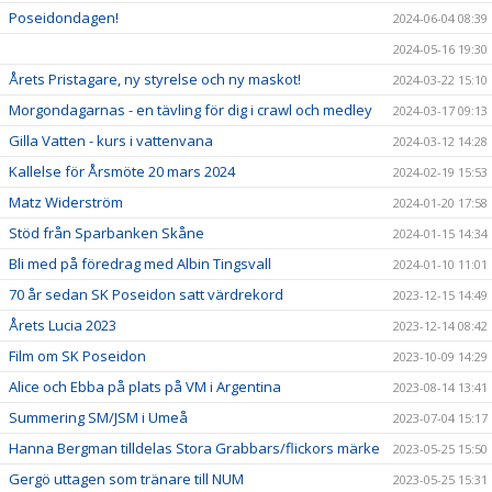
Poseidondagen!
2024-06-04 08:39
2024-05-16 19:30
Årets Pristagare, ny styrelse och ny maskot!
2024-03-22 15:10
Morgondagarnas - en tävling för dig i crawl och medley
2024-03-17 09:13
Gilla Vatten - kurs i vattenvana
2024-03-12 14:28
Kallelse för Årsmöte 20 mars 2024
2024-02-19 15:53
Matz Widerström
2024-01-20 17:58
Stöd från Sparbanken Skåne
2024-01-15 14:34
Bli med på föredrag med Albin Tingsvall
2024-01-10 11:01
70 år sedan SK Poseidon satt värdrekord
2023-12-15 14:49
Årets Lucia 2023
2023-12-14 08:42
Film om SK Poseidon
2023-10-09 14:29
Alice och Ebba på plats på VM i Argentina
2023-08-14 13:41
Summering SM/JSM i Umeå
2023-07-04 15:17
Hanna Bergman tilldelas Stora Grabbars/flickors märke
2023-05-25 15:50
Gergö uttagen som tränare till NUM
2023-05-25 15:31