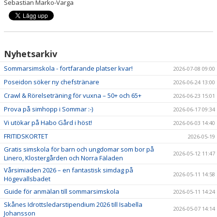
Sebastian Marko-Varga
Nyhetsarkiv
Sommarsimskola - fortfarande platser kvar!
2026-07-08 09:00
Poseidon söker ny chefstränare
2026-06-24 13:00
Crawl & Rörelseträning för vuxna – 50+ och 65+
2026-06-23 15:01
Prova på simhopp i Sommar :-)
2026-06-17 09:34
Vi utökar på Habo Gård i höst!
2026-06-03 14:40
FRITIDSKORTET
2026-05-19
Gratis simskola för barn och ungdomar som bor på
2026-05-12 11:47
Linero, Klostergården och Norra Fäladen
Vårsimiaden 2026 – en fantastisk simdag på
2026-05-11 14:58
Högevallsbadet
Guide för anmälan till sommarsimskola
2026-05-11 14:24
Skånes Idrottsledarstipendium 2026 till Isabella
2026-05-07 14:14
Johansson