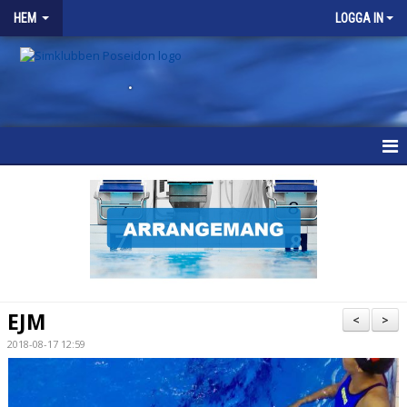
HEM
LOGGA IN
.
HEM
KONTAKT
EJM
<
>
2018-08-17 12:59