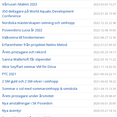
Vårruset i Malmö 2023
2023-05-03 15:27
350 deltagare på World Aquatic Development
2023-01-20 13:45
Conference
Nordiska mästerskapen simning och simhopp
2022-12-22 22:58
Poseiodons Lucia år 2022
2022-12-08 10:00
Välkomna till höstterminen
2022-08-27 12:59
Erfarenheter från projektet Nelms Metod
2022-07-07 09:33
Årets pristagare och rekord
2022-03-25 14:17
Sanna Wallertoft får stipendie!
2022-03-10 11:22
Alice Seyffart simmar VM för Döva
2021-11-14 20:55
PTC 2021
2021-09-05 22:11
2 SM-guld och 2 SM-silver i simhopp
2021-06-02 18:22
Sommar o sol med sommarsimhopp & simskola
2021-04-15 13:36
Årets pristagare under årsmötet
2021-03-29 08:47
Nya anställningar i SK Poseidon
2020-06-01 20:00
Nya äventyr
2020-05-27 14:16